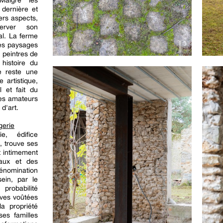
 Malgré les
dernière et
ers aspects,
server son
al. La ferme
 les paysages
 peintres de
 histoire du
re reste une
e artistique,
l et fait du
 les amateurs
d'art.
gerie
, édifice
, trouve ses
t intimement
caux et des
dénomination
ein, par le
 probabilité
aves voûtées
la propriété
es familles