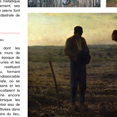
re métallique
sement, ses
n pierre font
adastrale de
ns
e dont les
uts murs de
ur époque de
uries et les
 restituent
eu, formant
dissociable
iale, où se
sans et les
coltaient la
ine encore
lorsque les
ixir issu de
ltivées dans
ire du lieu,