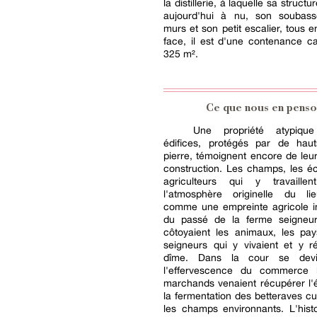
la distillerie, à laquelle sa structu
aujourd'hui à nu, son soubas
murs et son petit escalier, tous e
face, il est d'une contenance c
325 m².
Ce que nous en penso
Une propriété atypiqu
édifices, protégés par de ha
pierre, témoignent encore de le
construction. Les champs, les éc
agriculteurs qui y travaillent
l'atmosphère originelle du li
comme une empreinte agricole in
du passé de la ferme seigneur
côtoyaient les animaux, les pay
seigneurs qui y vivaient et y ré
dîme. Dans la cour se dev
l'effervescence du commerce 
marchands venaient récupérer l'él
la fermentation des betteraves cu
les champs environnants. L'histo