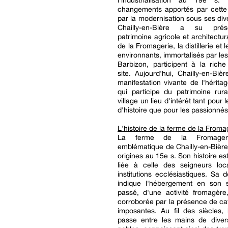
l'industrialisation au 19e s.
changements apportés par cette 
par la modernisation sous ses div
Chailly-en-Bière a su pré
patrimoine agricole et architectur
de la Fromagerie, la distillerie et
environnants, immortalisés par les
Barbizon, participent à la riche
site. Aujourd'hui, Chailly-en-Biè
manifestation vivante de l'héritag
qui participe du patrimoine rura
village un lieu d'intérêt tant pour
d'histoire que pour les passionnés 
L'histoire de la ferme de la Froma
La ferme de la Fromagerie
emblématique de Chailly-en-Bière
origines au 15e s. Son histoire es
liée à celle des seigneurs lo
institutions ecclésiastiques. Sa 
indique l'hébergement en son s
passé, d'une activité fromagère,
corroborée par la présence de c
imposantes. Au fil des siècles, 
passe entre les mains de divers