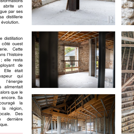
nsformations
e abrite un
ngue par ses
a distillerie
 évolution.
distillation
e côté ouest
rie. Cette
ns l'histoire
; elle resta
mployant de
 Elle était
apeur qui
 l'énergie
s alimentait
 alors que le
s encore. Sa
couragé la
 la région,
 locale. Des
te dernière
ique.