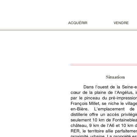
ACQUÉRIR
VENDRE
Situation
Dans l'ouest de la Seine-
cœur de la plaine de l'Angélus, 
par le pinceau du pré-impressio
François Millet, se niche le villag
en-Bière. L'emplacement de 
distillerie offre un accès privilég
seulement 10 km de Fontaineblea
château, 9 km de l'A6 et 10 km d
RER, le territoire allie parfaitemen
proximité urbaine. La propriété es