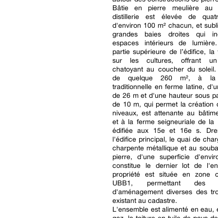
Bâtie en pierre meulière au 
distillerie est élevée de quat
d'environ 100 m² chacun, et sub
grandes baies droites qui in
espaces intérieurs de lumière
partie supérieure de l’édifice, la
sur les cultures, offrant un
chatoyant au coucher du soleil.
de quelque 260 m², à la 
traditionnelle en ferme latine, d'
de 26 m et d'une hauteur sous pa
de 10 m, qui permet la création 
niveaux, est attenante au bâtime
et à la ferme seigneuriale de la
édifiée aux 15e et 16e s. Dr
l'édifice principal, le quai de ch
charpente métallique et au soub
pierre, d'une superficie d'envi
constitue le dernier lot de l'e
propriété est située en zone co
UBB1, permettant des h
d'aménagement diverses des troi
existant au cadastre.
L'ensemble est alimenté en eau, él