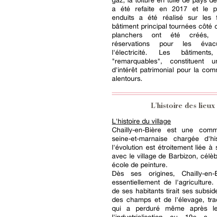
gaz, la toiture en tuile de pays de l
a été refaite en 2017 et le 
enduits a été réalisé sur les
bâtiment principal tournées côté 
planchers ont été créés,
réservations pour les évac
l'électricité. Les bâtiments
"remarquables", constituent 
d'intérêt patrimonial pour la co
alentours.
L'histoire des lieux
L'histoire du village
Chailly-en-Bière est une com
seine-et-marnaise chargée d'his
l'évolution est étroitement liée à
avec le village de Barbizon, célè
école de peinture.
Dès ses origines, Chailly-en-B
essentiellement de l'agriculture.
de ses habitants tirait ses subsid
des champs et de l'élevage, trad
qui a perduré même après l