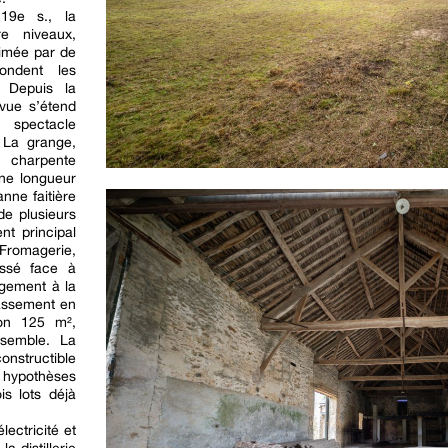
19e s., la
re niveaux,
limée par de
ondent les
. Depuis la
 vue s’étend
 spectacle
 La grange,
charpente
une longueur
nne faitière
de plusieurs
nt principal
 Fromagerie,
essé face à
argement à la
assement en
ron 125 m²,
nsemble. La
nstructible
ypothèses
s lots déjà
ectricité et