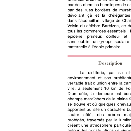
par des chemins bucoliques de 
par des rues bordées de murets
dévoilant çà et là d'élégante
dans l'accueillant village de Chai
Voisin du célèbre Barbizon, ce de
tous les commerces essentiels : 
épicerie, primeur, coiffeur et 
sans oublier un groupe scolaire 
maternelle à l'école primaire.
Description
La distillerie, par sa si
environnement et son architect
véritable trait d’union entre la c
ville, à seulement 10 km de Fon
D’un côté, la demeure est bor
champs maraîchers de la plaine fer
se trouve et où quelques chevau
apportent au site un caractère b
l’autre côté, des arbres maj
protégés, traversés par la lumiè
créent une atmosphère particuliè
autour des constructions de pierre