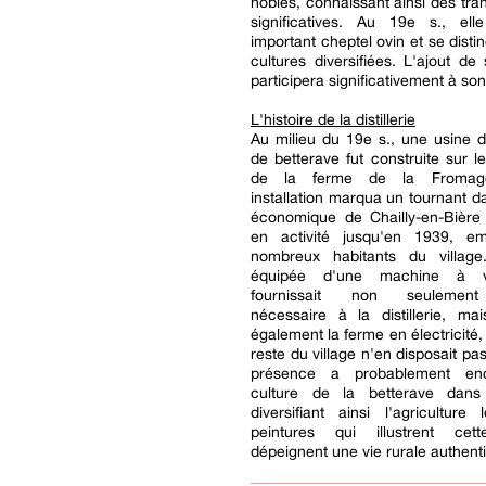
nobles, connaissant ainsi des tra
significatives. Au 19e s., ell
important cheptel ovin et se disti
cultures diversifiées. L'ajout de s
participera significativement à son
L'histoire de la distillerie
Au milieu du 19e s., une usine de 
de betterave fut construite sur l
de la ferme de la Fromage
installation marqua un tournant da
économique de Chailly-en-Bière 
en activité jusqu'en 1939, e
nombreux habitants du village.
équipée d'une machine à v
fournissait non seulement
nécessaire à la distillerie, mai
également la ferme en électricité,
reste du village n'en disposait pa
présence a probablement en
culture de la betterave dans
diversifiant ainsi l'agriculture
peintures qui illustrent cet
dépeignent une vie rurale authent