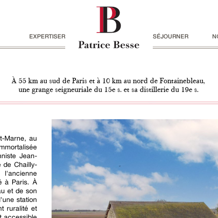
EXPERTISER
SÉJOURNER
N
À 55 km au sud de Paris et à 10 km au nord de Fontainebleau,
une grange seigneuriale du 15e s. et sa distillerie du 19e s.
et-Marne, au
immortalisée
nniste Jean-
e de Chailly-
l'ancienne
ié à Paris. À
u et de son
'une station
t ruralité et
t accessible