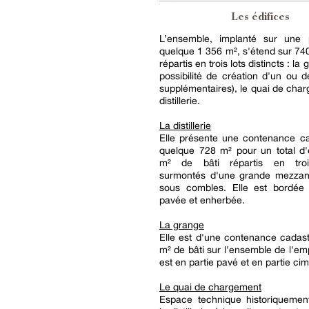
Les édifices
L’ensemble, implanté sur une 
quelque 1 356 m², s'étend sur 74
répartis en trois lots distincts : la
possibilité de création d'un ou 
supplémentaires), le quai de char
distillerie.
La distillerie
Elle présente une contenance ca
quelque 728 m² pour un total d'
m² de bâti répartis en troi
surmontés d'une grande mezzan
sous combles. Elle est bordée
pavée et enherbée.
La grange
Elle est d'une contenance cadas
m² de bâti sur l'ensemble de l'emp
est en partie pavé et en partie ci
Le quai de chargement
Espace technique historiquemen