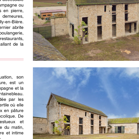
campagne ou
 en pierre,
s demeures,
lly-en-Bière.
rnier abrite
boulangerie,
restaurants,
allant de la
tuation, son
ure, est un
ampagne et la
tainebleau.
dée par les
tile où elle
x en pâture
ucolique. De
estueux et
re du matin,
re et intime
.