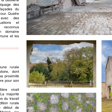
a distillerie
piquage des
 façades du
cour. Quatre
 avec des
uations et
, reconnus
un domaine
mmune et les
mune rurale
toire, dont
 sa proximité
bre pour son
ière vivait
 La majorité
es du travail
ition rurale
e début de