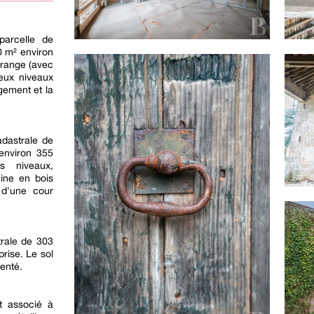
parcelle de
0 m² environ
 grange (avec
deux niveaux
gement et la
dastrale de
environ 355
s niveaux,
ine en bois
 d'une cour
trale de 303
rise. Le sol
menté.
t associé à