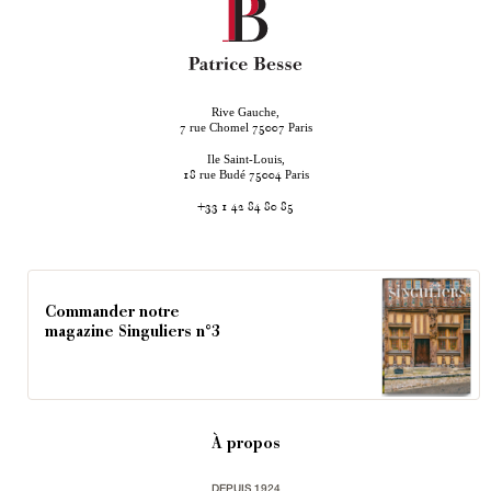
Rive Gauche,
rue Chomel
Paris
7
75007
Ile Saint-Louis,
rue Budé
Paris
18
75004
+33 1 42 84 80 85
Commander notre
magazine Singuliers n°3
À propos
DEPUIS 1924