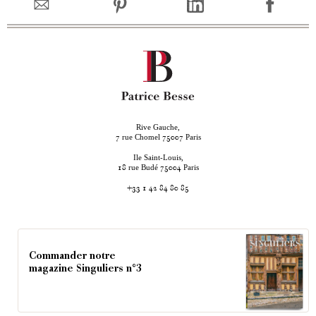
Rive Gauche,
rue Chomel
Paris
7
75007
Ile Saint-Louis,
rue Budé
Paris
18
75004
+33 1 42 84 80 85
Commander notre
magazine Singuliers n°3