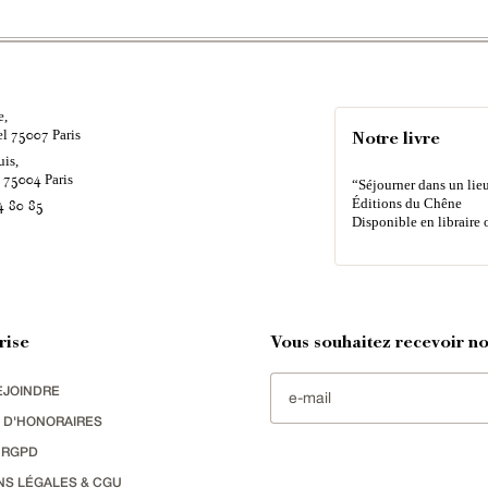
e,
el
Paris
75007
Notre livre
uis,
é
Paris
75004
“Séjourner dans un lieu
Éditions du Chêne
4 80 85
Disponible en libraire 
rise
Vous souhaitez recevoir nos
EJOINDRE
 D'HONORAIRES
 RGPD
NS LÉGALES & CGU