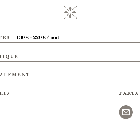
tes
130 € - 220 € / nuit
hique
galement
ris
parta