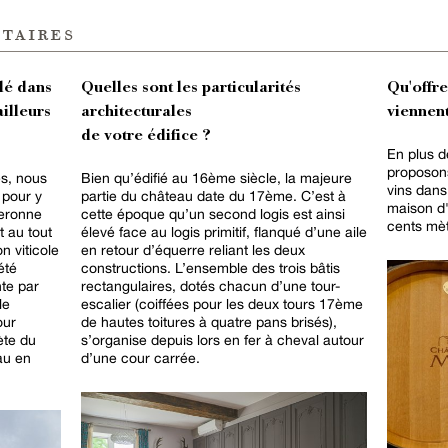
taires
lé dans
Quelles sont les particularités
Qu'offr
ailleurs
architecturales
viennent
de votre édifice ?
En plus d
proposons
es, nous
Bien qu’édifié au 16ème siècle, la majeure
vins dans
 pour y
partie du château date du 17ème. C’est à
maison d'
neronne
cette époque qu’un second logis est ainsi
cents mèt
t au tout
élevé face au logis primitif, flanqué d’une aile
n viticole
en retour d’équerre reliant les deux
été
constructions. L’ensemble des trois bâtis
te par
rectangulaires, dotés chacun d’une tour-
le
escalier (coiffées pour les deux tours 17ème
our
de hautes toitures à quatre pans brisés),
ète du
s’organise depuis lors en fer à cheval autour
au en
d’une cour carrée.