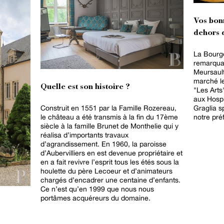
Vos bon
dehors d
La Bourg
remarqua
Meursault
marché le
Quelle est son histoire ?
"Les Arts
aux Hospi
Construit en 1551 par la Famille Rozereau,
Graglia s
le château a été transmis à la fin du 17ème
notre pré
siècle à la famille Brunet de Monthelie qui y
réalisa d’importants travaux
d’agrandissement. En 1960, la paroisse
d’Aubervilliers en est devenue propriétaire et
en a fait revivre l’esprit tous les étés sous la
houlette du père Lecoeur et d’animateurs
chargés d’encadrer une centaine d’enfants.
Ce n’est qu’en 1999 que nous nous
portâmes acquéreurs du domaine.