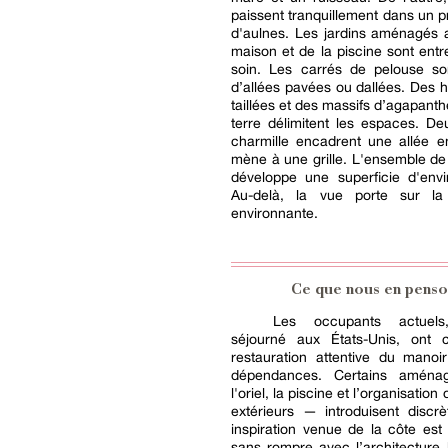
paissent tranquillement dans un p
d'aulnes. Les jardins aménagés 
maison et de la piscine sont ent
soin. Les carrés de pelouse so
d’allées pavées ou dallées. Des 
taillées et des massifs d’agapanth
terre délimitent les espaces. D
charmille encadrent une allée e
mène à une grille. L'ensemble de 
développe une superficie d'envi
Au-delà, la vue porte sur l
environnante.
Ce que nous en penso
Les occupants actuel
séjourné aux États-Unis, ont 
restauration attentive du manoi
dépendances. Certains amén
l'oriel, la piscine et l’organisatio
extérieurs — introduisent discr
inspiration venue de la côte est
sans rompre avec l’architecture