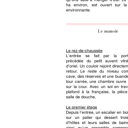
ha environ, est ouvert sur l
environnante.
Le manoir
Le rez-de-chaussée
L'entrée se fait par la port
précédée du petit auvent vit
d'oriel. Un couloir rejoint directem
retour. Le reste du niveau c
cave, des réserves et une buande
tour carrée, une chambre ouvre 
sur la cour. Avec un sol en trav
plafond à la française, la pièc
salle de douche.
Le premier étage
Depuis l'entrée, un escalier en b
sur un palier qui dessert tro
d’hôtes et leurs salles de bains
ainsi qu'un ensemble compo