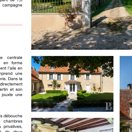
a campagne
e centrale
ré en forme
ent l’aile en
omprend une
rie. Dans la
directement
ertin et son
e jouxte une
ois débouche
is chambres
 privatives,
sé de deux