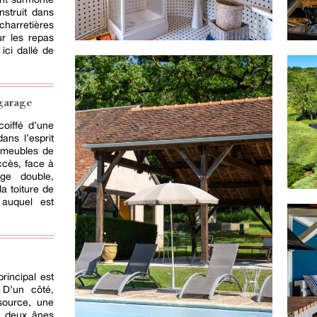
nstruit dans
rretières
our les repas
ici dallé de
 garage
coiffé d’une
ans l’esprit
et meubles de
accès, face à
age double,
a toiture de
 auquel est
principal est
 D’un côté,
source, une
, deux ânes