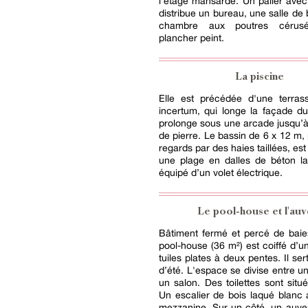
l'étage mansardé. Un palier ave
distribue un bureau, une salle de 
chambre aux poutres cérus
plancher peint.
La piscine
Elle est précédée d'une terra
incertum, qui longe la façade du
prolonge sous une arcade jusqu’à
de pierre. Le bassin de 6 x 12 m,
regards par des haies taillées, es
une plage en dalles de béton la
équipé d’un volet électrique.
Le pool-house et l'auv
Bâtiment fermé et percé de baies
pool-house (36 m²) est coiffé d’un
tuiles plates à deux pentes. Il ser
d’été. L'espace se divise entre un
un salon. Des toilettes sont situ
Un escalier de bois laqué blanc
mezzanine. Sur un côté, un auve