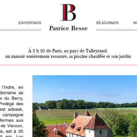
EXPERTISER
SÉJOURNER
N
À 2 h 30 de Paris, au pays de Talleyrand,
un manoir entièrement restauré, sa piscine chauffée et son jardin
l'Indre, en
 domaine se
x du Berry,
Protégé des
est adossé,
e campagne
 fermes aux
 de Vierzon,
is, est à 35
15 min. Les