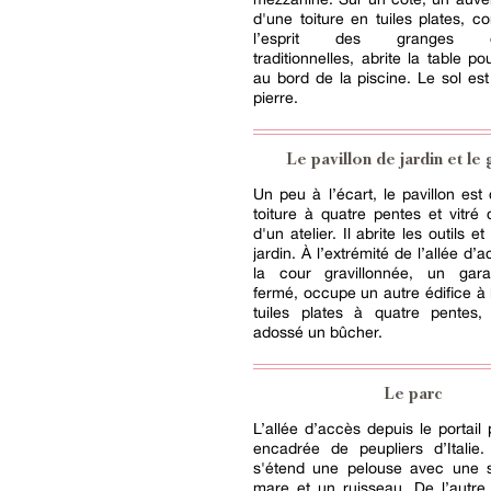
d'une toiture en tuiles plates, co
l’esprit des granges cha
traditionnelles, abrite la table p
au bord de la piscine. Le sol est 
pierre.
Le pavillon de jardin et le
Un peu à l’écart, le pavillon est 
toiture à quatre pentes et vitré d
d'un atelier. Il abrite les outils 
jardin. À l’extrémité de l’allée d’
la cour gravillonnée, un gar
fermé, occupe un autre édifice à l
tuiles plates à quatre pentes,
adossé un bûcher.
Le parc
L’allée d’accès depuis le portail 
encadrée de peupliers d’Italie.
s'étend une pelouse avec une 
mare et un ruisseau. De l’autre