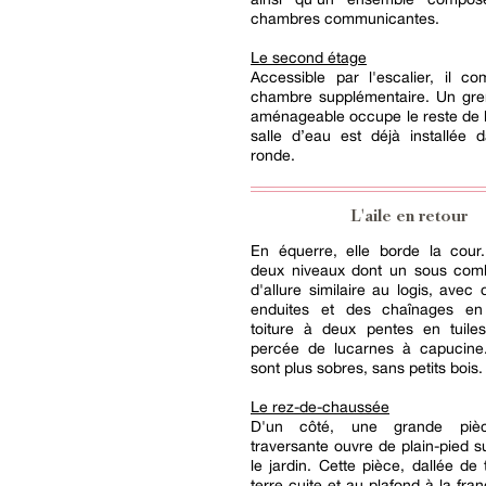
chambres communicantes.
Le second étage
Accessible par l'escalier, il c
chambre supplémentaire. Un gren
aménageable occupe le reste de 
salle d’eau est déjà installée 
ronde.
L'aile en retour
En équerre, elle borde la cour
deux niveaux dont un sous combl
d'allure similaire au logis, avec
enduites et des chaînages en
toiture à deux pentes en tuiles
percée de lucarnes à capucine
sont plus sobres, sans petits bois.
Le rez-de-chaussée
D'un côté, une grande piè
traversante ouvre de plain-pied su
le jardin. Cette pièce, dallée de
terre cuite et au plafond à la fran