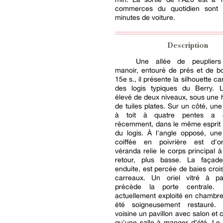
commerces du quotidien sont 
minutes de voiture.
Description
Une allée de peuplie
manoir, entouré de prés et de b
15e s., il présente la silhouette ca
des logis typiques du Berry. L'
élevé de deux niveaux, sous une h
de tuiles plates. Sur un côté, une
à toit à quatre pentes a 
récemment, dans le même esprit 
du logis. À l'angle opposé, une
coiffée en poivrière est d'o
véranda relie le corps principal à
retour, plus basse. La façad
enduite, est percée de baies crois
carreaux. Un oriel vitré à p
précède la porte centrale. L
actuellement exploité en chambre
été soigneusement restauré. 
voisine un pavillon avec salon et c
qu'une salle à manger d’été. Le