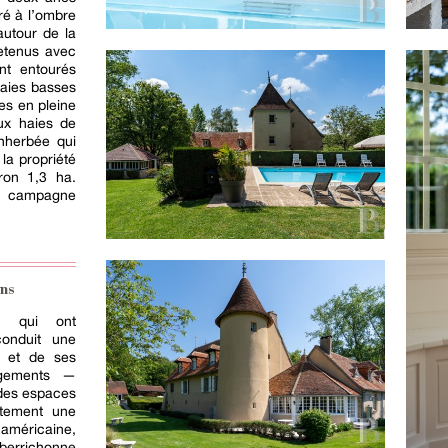
ré à l’ombre
autour de la
retenus avec
nt entourés
haies basses
es en pleine
eux haies de
nherbée qui
la propriété
ron 1,3 ha.
a campagne
ns
s, qui ont
conduit une
r et de ses
agements —
n des espaces
ètement une
 américaine,
 berrichonne