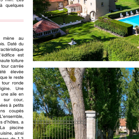
à quelques
rs mène au
ois. Daté du
ractéristique
édifice est
aute toiture
 tour carrée
été élevée
que le reste
 tour ronde
rigine. Une
 une aile en
e sur cour,
ées à petits
ans coupés
’ensemble,
s d’hôtes, a
La piscine
uisine, ainsi
 parc de 1,3