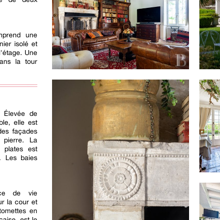
omprend une
ier isolé et
l'étage. Une
dans la tour
. Élevée de
e, elle est
 des façades
 pierre. La
 plates est
. Les baies
ce de vie
r la cour et
 tomettes en
çaise, est le