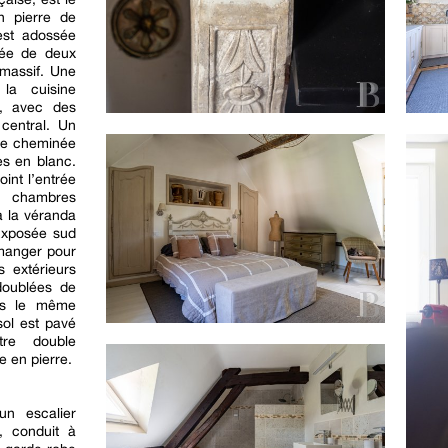
n pierre de
est adossée
rée de deux
 massif. Une
la cuisine
4, avec des
 central. Un
ne cheminée
es en blanc.
int l’entrée
es chambres
à la véranda
. Exposée sud
 manger pour
s extérieurs
doublées de
ans le même
 sol est pavé
tre double
 en pierre.
un escalier
, conduit à