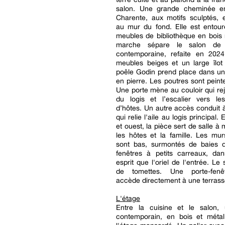
salon. Une grande cheminée e
Charente, aux motifs sculptés, 
au mur du fond. Elle est entou
meubles de bibliothèque en bois
marche sépare le salon de 
contemporaine, refaite en 202
meubles beiges et un large îlot
poêle Godin prend place dans u
en pierre. Les poutres sont peint
Une porte mène au couloir qui rejo
du logis et l’escalier vers l
d’hôtes. Un autre accès conduit 
qui relie l'aile au logis principal
et ouest, la pièce sert de salle à
les hôtes et la famille. Les mur
sont bas, surmontés de baies 
fenêtres à petits carreaux, d
esprit que l'oriel de l'entrée. Le
de tomettes. Une porte-fenê
accède directement à une terrasse
L'étage
Entre la cuisine et le salon, 
contemporain, en bois et métal