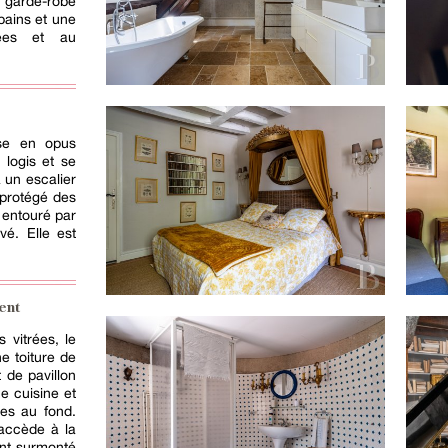
c garde-robe
bains et une
ées et au
sse en opus
 logis et se
 un escalier
 protégé des
t entouré par
vé. Elle est
ent
 vitrées, le
e toiture de
t de pavillon
e cuisine et
ées au fond.
 accède à la
nt surmonté