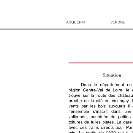
ACQUÉRIR
VENDRE
Situation
Dans le département de 
région Centre-Val de Loire, le
trouve sur la route des château
proche de la cité de Valençay. 
vents par les bois auxquels il 
l’ensemble s’inscrit dans un
vallonnée, ponctuée de petites
toitures de tuiles plates. La gare
avec des trains directs pour Par
min. La sortie de l'A20 est à 