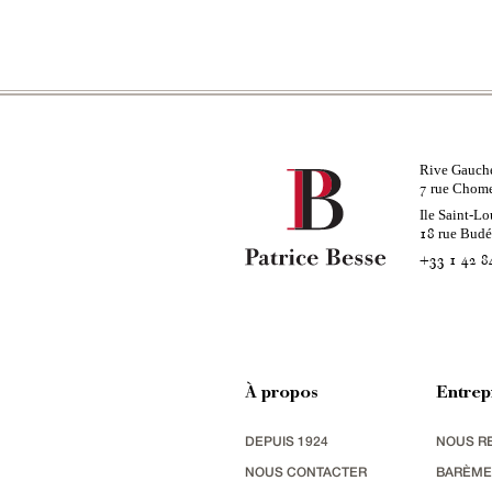
Rive Gauch
rue Chom
7
Ile Saint-Lo
rue Bud
18
+33 1 42 8
À propos
Entrep
DEPUIS 1924
NOUS R
NOUS CONTACTER
BARÈME