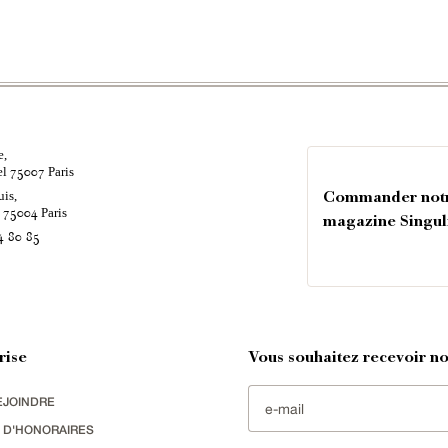
e,
el
Paris
75007
uis,
Commander not
é
Paris
75004
magazine Singul
4 80 85
rise
Vous souhaitez recevoir nos
EJOINDRE
 D'HONORAIRES