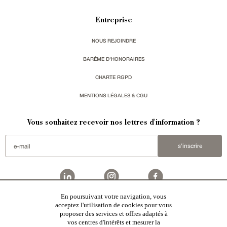
Entreprise
NOUS REJOINDRE
BARÈME D'HONORAIRES
CHARTE RGPD
MENTIONS LÉGALES & CGU
Vous souhaitez recevoir nos lettres d'information ?
s'inscrire
En poursuivant votre navigation, vous
Patrice Besse est une agence immobilière basée à Paris, ayant créé un réseau national spécialisé
acceptez l'utilisation de cookies pour vous
dans la vente de bâtiments de caractère:
châteaux
,
manoirs
,
demeures & maisons
,
hôtels particuliers
,
proposer des services et offres adaptés à
maisons en ville
,
appartements
,
Architecture du 20ème S.
,
monuments historiques
,
édifices religieux
,
chasses
,
ruines
,
moulins
,
mas & corps de ferme
,
maisons de village
,
chalets
,
bastides
,
domaines viticoles
,
vos centres d'intérêts et mesurer la
propriétés équestres
,
forêts et terres agricoles
,
biens avec vue sur mer
,
patrimoine industriel
sélectionnés