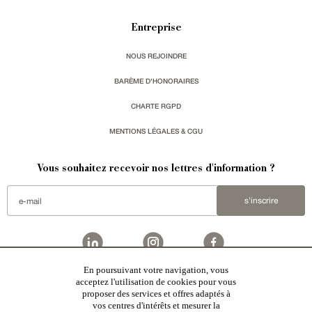
Entreprise
NOUS REJOINDRE
BARÈME D'HONORAIRES
CHARTE RGPD
MENTIONS LÉGALES & CGU
Vous souhaitez recevoir nos lettres d'information ?
s'inscrire
En poursuivant votre navigation, vous
Patrice Besse est une agence immobilière basée à Paris, ayant créé un réseau national spécialisé
acceptez l'utilisation de cookies pour vous
dans la vente de bâtiments de caractère:
châteaux
,
manoirs
,
demeures & maisons
,
hôtels particuliers
,
proposer des services et offres adaptés à
maisons en ville
,
appartements
,
Architecture du 20ème S.
,
monuments historiques
,
édifices religieux
,
chasses
,
ruines
,
moulins
,
mas & corps de ferme
,
maisons de village
,
chalets
,
bastides
,
domaines viticoles
,
vos centres d'intérêts et mesurer la
propriétés équestres
,
forêts et terres agricoles
,
biens avec vue sur mer
,
patrimoine industriel
sélectionnés