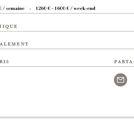
€ / semaine
1260 € - 1600 € / week-end
-
hique
galement
ris
parta