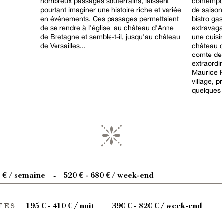
nombreux passages souterrains, laissent
contempo
pourtant imaginer une histoire riche et variée
de saison
en événements. Ces passages permettaient
bistro ga
de se rendre à l'église, au château d'Anne
extravaga
de Bretagne et semble-t-il, jusqu'au château
une cuisine 
de Versailles...
château d
comte de Bestegui, reste un jardin
extraordi
Maurice R
village, 
quelques 
0 € / semaine
520 € - 680 € / week-end
-
tes
195 € - 410 € / nuit
390 € - 820 € / week-end
-