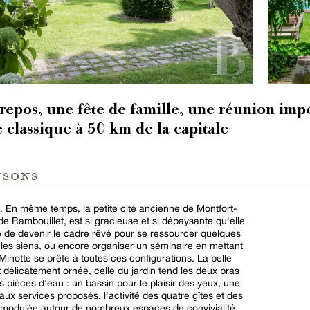
epos, une fête de famille, une réunion impo
classique à 50 km de la capitale
nsons
s. En même temps, la petite cité ancienne de Montfort-
de Rambouillet, est si gracieuse et si dépaysante qu'elle
 de devenir le cadre rêvé pour se ressourcer quelques
les siens, ou encore organiser un séminaire en mettant
 Minotte se prête à toutes ces configurations. La belle
 délicatement ornée, celle du jardin tend les deux bras
s pièces d'eau : un bassin pour le plaisir des yeux, une
aux services proposés, l'activité des quatre gîtes et des
 modulée autour de nombreux espaces de convivialité.