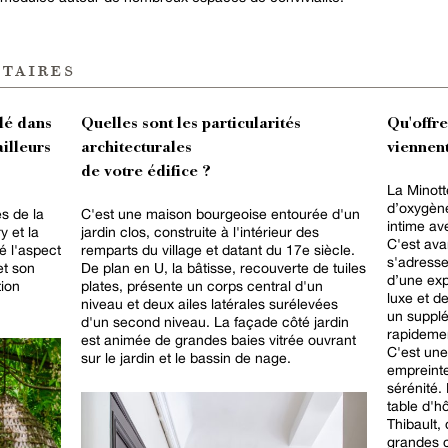
taires
lé dans
Quelles sont les particularités
Qu'offr
ailleurs
architecturales
viennent
de votre édifice ?
La Minotte
d’oxygène
ès de la
C'est une maison bourgeoise entourée d'un
intime av
y et la
jardin clos, construite à l'intérieur des
C'est ava
é l'aspect
remparts du village et datant du 17e siècle.
s'adresse
et son
De plan en U, la bâtisse, recouverte de tuiles
d’une exp
tion
plates, présente un corps central d'un
luxe et d
niveau et deux ailes latérales surélevées
un supplé
d'un second niveau. La façade côté jardin
rapidemen
est animée de grandes baies vitrée ouvrant
C'est une
sur le jardin et le bassin de nage.
empreinte
sérénité. L
table d'hô
Thibault,
grandes c