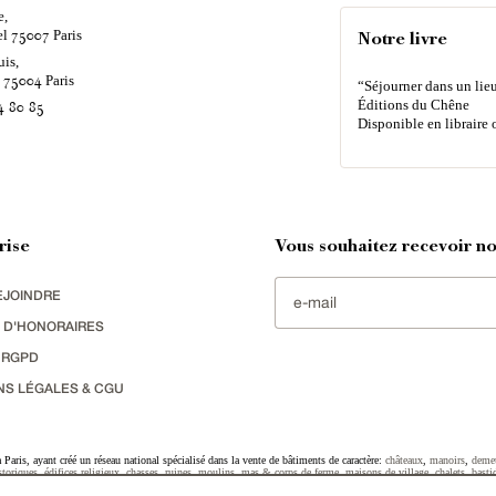
e,
el
Paris
75007
Notre livre
uis,
é
Paris
75004
“Séjourner dans un lieu
Éditions du Chêne
4 80 85
Disponible en libraire 
rise
Vous souhaitez recevoir nos
EJOINDRE
 D'HONORAIRES
 RGPD
NS LÉGALES & CGU
Paris, ayant créé un réseau national spécialisé dans la vente de bâtiments de caractère:
châteaux
,
manoirs
,
deme
toriques
,
édifices religieux
,
chasses
,
ruines
,
moulins
,
mas & corps de ferme
,
maisons de village
,
chalets
,
basti
striel
sélectionnés par chacun de nos responsables régionaux enrichissent régulièrement nos offres.