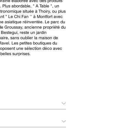
raine élaborée avec des produits
. Plus abordable, " A Table ", un
stronomique située à Thoiry, ou plus
nt " Le Chi Fan '' à Montfort avec
asiatique réinventée. Le parc du
e Groussay, ancienne propriété du
naire, sans oublier la maison de
avel. Les petites boutiques du
proposent une sélection déco avec
belles surprises.