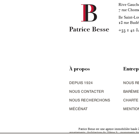
Rive Gauch
rue Chom
7
Ile Saint-Lo
rue Bud
18
+33 1 42 8
À propos
Entrep
DEPUIS 1924
NOUS R
NOUS CONTACTER
BARÈME
NOUS RECHERCHONS
CHARTE
MÉCÉNAT
MENTIO
Patrice Besse est une agence immobilière basée à 
appartements
,
Architecture du 20ème S.
,
monuments his
terres agricoles
,
biens avec vue sur mer
,
patrimoine indu