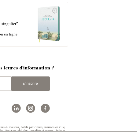
 singulier”
ou en ligne
 lettres d'information ?
s'inscrire
ures & maisons
,
hôtels particuliers
,
maisons en ville
,
des
,
domaines viticoles
,
propriétés équestres
,
forêts et