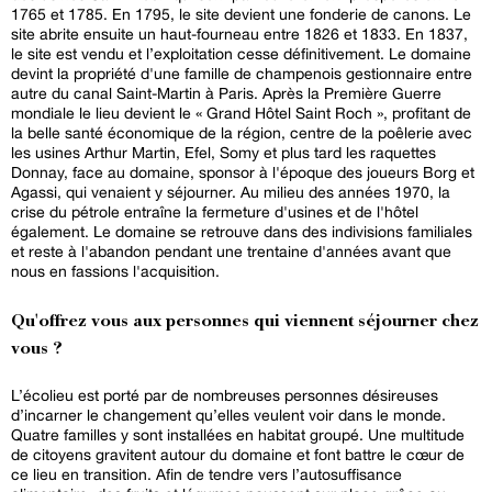
1765 et 1785. En 1795, le site devient une fonderie de canons. Le
site abrite ensuite un haut-fourneau entre 1826 et 1833. En 1837,
le site est vendu et l’exploitation cesse définitivement. Le domaine
devint la propriété d'une famille de champenois gestionnaire entre
autre du canal Saint-Martin à Paris. Après la Première Guerre
mondiale le lieu devient le « Grand Hôtel Saint Roch », profitant de
la belle santé économique de la région, centre de la poêlerie avec
les usines Arthur Martin, Efel, Somy et plus tard les raquettes
Donnay, face au domaine, sponsor à l'époque des joueurs Borg et
Agassi, qui venaient y séjourner. Au milieu des années 1970, la
crise du pétrole entraîne la fermeture d'usines et de l'hôtel
également. Le domaine se retrouve dans des indivisions familiales
et reste à l'abandon pendant une trentaine d'années avant que
nous en fassions l'acquisition.
Qu'offrez vous aux personnes qui viennent séjourner chez
vous ?
L’écolieu est porté par de nombreuses personnes désireuses
d’incarner le changement qu’elles veulent voir dans le monde.
Quatre familles y sont installées en habitat groupé. Une multitude
de citoyens gravitent autour du domaine et font battre le cœur de
ce lieu en transition. Afin de tendre vers l’autosuffisance