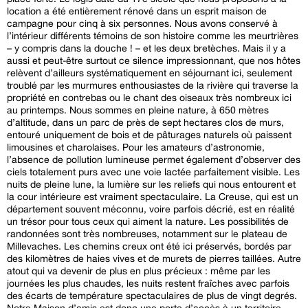
location a été entièrement rénové dans un esprit maison de
campagne pour cinq à six personnes. Nous avons conservé à
l’intérieur différents témoins de son histoire comme les meurtrières
– y compris dans la douche ! – et les deux bretèches. Mais il y a
aussi et peut-être surtout ce silence impressionnant, que nos hôtes
relèvent d’ailleurs systématiquement en séjournant ici, seulement
troublé par les murmures enthousiastes de la rivière qui traverse la
propriété en contrebas ou le chant des oiseaux très nombreux ici
au printemps. Nous sommes en pleine nature, à 650 mètres
d’altitude, dans un parc de près de sept hectares clos de murs,
entouré uniquement de bois et de pâturages naturels où paissent
limousines et charolaises. Pour les amateurs d’astronomie,
l’absence de pollution lumineuse permet également d’observer des
ciels totalement purs avec une voie lactée parfaitement visible. Les
nuits de pleine lune, la lumière sur les reliefs qui nous entourent et
la cour intérieure est vraiment spectaculaire. La Creuse, qui est un
département souvent méconnu, voire parfois décrié, est en réalité
un trésor pour tous ceux qui aiment la nature. Les possibilités de
randonnées sont très nombreuses, notamment sur le plateau de
Millevaches. Les chemins creux ont été ici préservés, bordés par
des kilomètres de haies vives et de murets de pierres taillées. Autre
atout qui va devenir de plus en plus précieux : même par les
journées les plus chaudes, les nuits restent fraîches avec parfois
des écarts de température spectaculaires de plus de vingt degrés.
Notre Maison d’amis est donc une porte d’accès à un territoire