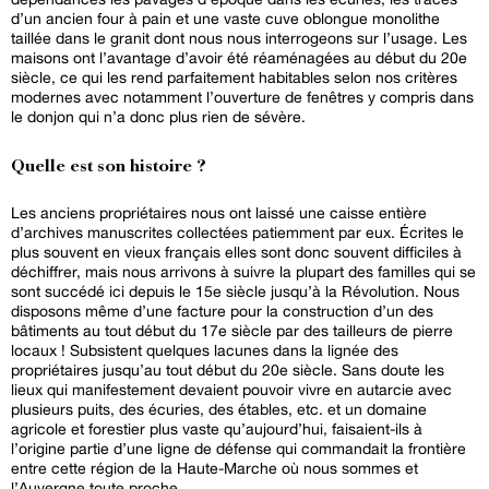
d’un ancien four à pain et une vaste cuve oblongue monolithe
taillée dans le granit dont nous nous interrogeons sur l’usage. Les
maisons ont l’avantage d’avoir été réaménagées au début du 20e
siècle, ce qui les rend parfaitement habitables selon nos critères
modernes avec notamment l’ouverture de fenêtres y compris dans
le donjon qui n’a donc plus rien de sévère.
Quelle est son histoire ?
Les anciens propriétaires nous ont laissé une caisse entière
d’archives manuscrites collectées patiemment par eux. Écrites le
plus souvent en vieux français elles sont donc souvent difficiles à
déchiffrer, mais nous arrivons à suivre la plupart des familles qui se
sont succédé ici depuis le 15e siècle jusqu’à la Révolution. Nous
disposons même d’une facture pour la construction d’un des
bâtiments au tout début du 17e siècle par des tailleurs de pierre
locaux ! Subsistent quelques lacunes dans la lignée des
propriétaires jusqu’au tout début du 20e siècle. Sans doute les
lieux qui manifestement devaient pouvoir vivre en autarcie avec
plusieurs puits, des écuries, des étables, etc. et un domaine
agricole et forestier plus vaste qu’aujourd’hui, faisaient-ils à
l’origine partie d’une ligne de défense qui commandait la frontière
entre cette région de la Haute-Marche où nous sommes et
l’Auvergne toute proche.