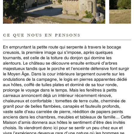
ce que nous en pensons
En empruntant la petite route qui serpente à travers le bocage
creusois, la première image qui s’impose, après quelques
tournants, est celle de la toiture du donjon qui domine les
alentours. Le château se découvre ensuite entouré d’arbres
majestueux tandis que le porche et l’enceinte défensive font surgir
le Moyen Âge. Dans la cour intérieure largement ouverte sur les
ondulations de la campagne, le logis en pierres apparentes dédié
aux hôtes, coiffé de tuiles plates et dominé de sa tour ronde,
prolonge le voyage dans le temps. Mais les fenêtres à petits
carreaux annoncent déjà un intérieur récemment rénové,
chaleureux et confortable : tomettes de terre cuite, cheminée de
granit pour de belles flambées, canapés et fauteuils profonds,
vaste salle d’eau carrelée de pierre, réédition de papiers peints
anciens dans les chambres, meubles et tableaux de famille… Cette
Maison d’amis donnera aux hôtes le sentiment d’être des invités
choisis. Ils viendront donc ici pour se sentir un peu chez eux et
vivre l’expérience devenue rare d’une nature où les hommes se