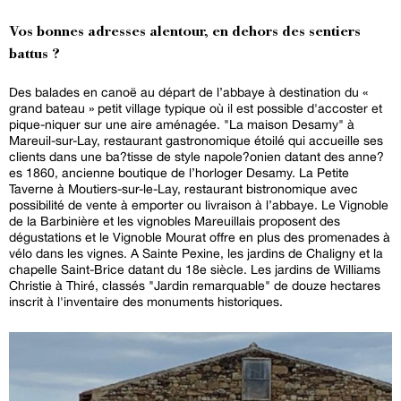
Vos bonnes adresses alentour, en dehors des sentiers
battus ?
Des balades en canoë au départ de l’abbaye à destination du «
grand bateau » petit village typique où il est possible d'accoster et
pique-niquer sur une aire aménagée. "La maison Desamy" à
Mareuil-sur-Lay, restaurant gastronomique étoilé qui accueille ses
clients dans une ba?tisse de style napole?onien datant des anne?
es 1860, ancienne boutique de l’horloger Desamy. La Petite
Taverne à Moutiers-sur-le-Lay, restaurant bistronomique avec
possibilité de vente à emporter ou livraison à l’abbaye. Le Vignoble
de la Barbinière et les vignobles Mareuillais proposent des
dégustations et le Vignoble Mourat offre en plus des promenades à
vélo dans les vignes. A Sainte Pexine, les jardins de Chaligny et la
chapelle Saint-Brice datant du 18e siècle. Les jardins de Williams
Christie à Thiré, classés "Jardin remarquable" de douze hectares
inscrit à l'inventaire des monuments historiques.