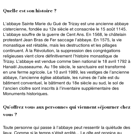
Quelle est son histoire ?
L'abbaye Sainte Marie du Gué de Trizay est une ancienne abbaye
cistercienne, fondée au 12e siècle et consacrée le 15 août 1145.
L'abbaye souffre de la guerre de Cent Ans. En 1568, le châtelain
protestant Jean Bras de Fer saccage l'abbaye. En 1575, la vie
monastique est rétablie, mais les destructions et les pillages
continuent. À la Révolution, la suppression des congrégations
religieuses vient clore définitivement l’histoire monastique de
Trizay. L’abbaye est vendue comme bien national le 18 avril 1792 à
Hanaël Jousseaume. Au 19e siècle, le sanctuaire est transformé
en une ferme agricole. Le 10 avril 1989, les vestiges de l’ancienne
abbaye, l’ancienne église abbatiale, les ruines de l’aile est du
bâtiment conventuel, le bâtiment du 18e siècle au sud, le sol de
l’ancien cloître sont inscrits à l’inventaire supplémentaire des
Monuments historiques.
Qu'offrez vous aux personnes qui viennent séjourner chez
vous ?
Toute personne qui passe à l'abbaye peut ressentir la quiétude des
lieux. Comme si le temps s'était arrêté... Le gîte est propice au