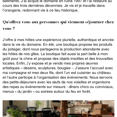
bâtiments. J'ai acquis le domaine en ruine 1997 et l'ai restauré au
cours des trois dernières décennies. Je vis et je travaille dans
l'orangerie, redonnant vie à ce lieu historique.
Qu'offrez vous aux personnes qui viennent séjourner chez
vous ?
J’offre à mes hôtes une expérience plurielle, authentique et ancrée
dans la vie du domaine. En été, une boutique propose les produits
du potager, dont nous partageons la production abondante avec
les hôtes de nos gîtes. La boutique fait aussi la part belle à mon
goût pour la chine et propose des objets insolites et des trouvailles
locales. Enfin, j’y expose et je vends mes propres œuvres
artistiques – dessins, sculptures, bougies -. J'assure l'accueil avec
ma compagne et mes deux fils, dont l’un est cuisinier au château
et l’autre participe à l'organisation des événements. Nous servons
des petits-déjeuners avec les œufs de nos volailles et organisons
des repas ou événements sur mesure : dîners chics ou conviviaux,
menus « du jardin » ou soirées autour du feu en forêt.