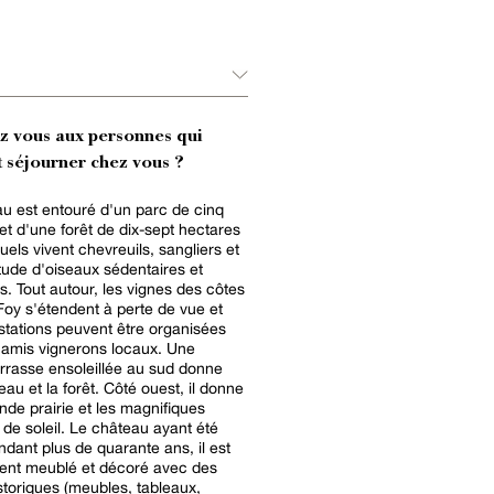
ez vous aux personnes qui
 séjourner chez vous ?
u est entouré d'un parc de cinq
et d'une forêt de dix-sept hectares
uels vivent chevreuils, sangliers et
tude d'oiseaux sédentaires et
s. Tout autour, les vignes des côtes
Foy s'étendent à perte de vue et
tations peuvent être organisées
 amis vignerons locaux. Une
rrasse ensoleillée au sud donne
eau et la forêt. Côté ouest, il donne
ande prairie et les magnifiques
de soleil. Le château ayant été
ndant plus de quarante ans, il est
ment meublé et décoré avec des
storiques (meubles, tableaux,