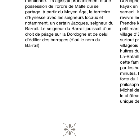
mentionné. Il s’agissait probablement d’une
Dordogne,
possession de l’ordre de Malte qui se
kayak en
partage, à partir du Moyen Âge, le territoire
samedi, l
d’Eynesse avec les seigneurs locaux et
revivre le
notamment, un certain Jacques, seigneur du
Prendre le
Barrail. Le seigneur du Barrail jouissait d'un
petit mar
droit de péage sur la Dordogne et de celui
village d
d'édifier des barrages (d'où le nom du
surtout pr
Barrail).
villageoi
huîtres d
La-Bataill
cette fam
par les h
minutes, 
forte du 
philosoph
Michel de
le châtea
unique de