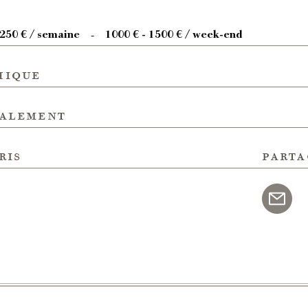
5250 € / semaine
1000 € - 1500 € / week-end
-
hique
galement
ris
parta