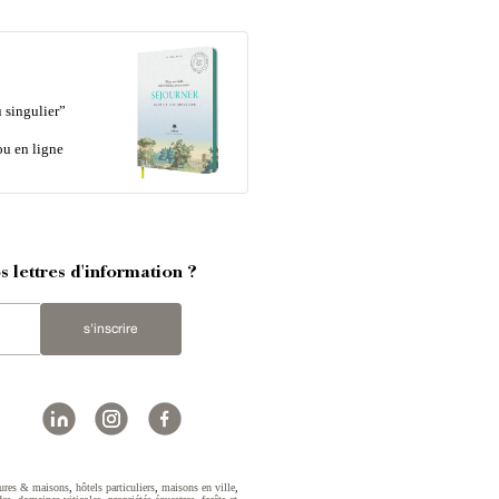
 singulier”
ou en ligne
 lettres d'information ?
s'inscrire
ures & maisons
,
hôtels particuliers
,
maisons en ville
,