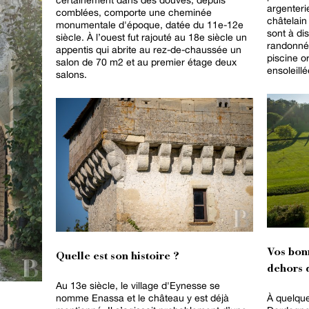
argenteri
comblées, comporte une cheminée
châtelain
monumentale d'époque, datée du 11e-12e
sont à di
siècle. À l’ouest fut rajouté au 18e siècle un
randonnée
appentis qui abrite au rez-de-chaussée un
piscine o
salon de 70 m2 et au premier étage deux
ensoleill
salons.
Vos bon
Quelle est son histoire ?
dehors d
Au 13e siècle, le village d'Eynesse se
nomme Enassa et le château y est déjà
À quelque