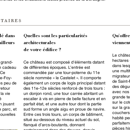
taires
lé dans
Quelles sont les particularités
Qu'offr
ailleurs
architecturales
viennent
de votre édifice ?
Le châtea
hectares 
a grand-
Ce château est composé d'éléments datant
dans lesq
en cadeau
de différentes époques. L’entrée est
une multi
 Ce
commandée par une tour-poterne du 11e
migrateur
te-Foy-
siècle nommée « le Castelet ». Il comporte
de Saint-
ès peu de
également un corps de logis principal datant
des dégus
retour
des 11e-12e siècles renforcé de trois tours :
avec nos
la vie
un donjon rond, une tour carrée abritant un
grande te
é
escalier à vis en pierre de belle facture et en
sur le cot
n jouant
parfait état, et une autre tour dont la partie
sur la gr
e parc, et
sud forme un angle aigu en proue de navire.
couchers 
nouvelles
Entre ces trois tours, un corps de bâtiment,
habité pe
situé au-dessous du niveau actuel du sol,
parfaite
flanqué d’arcs-boutants, donnant
pièces hi
certainement dans des douves, depuis