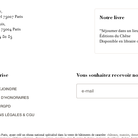
e,
el
Paris
75007
Notre livre
uis,
é
Paris
75004
“Séjourner dans un lieu
Éditions du Chêne
4 80 85
Disponible en libraire 
rise
Vous souhaitez recevoir nos
EJOINDRE
 D'HONORAIRES
 RGPD
NS LÉGALES & CGU
Paris, ayant créé un réseau national spécialisé dans la vente de bâtiments de caractère:
châteaux
,
manoirs
,
deme