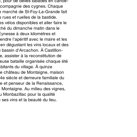
 pour de belles balades en canoë-
 compagnie des cygnes. Chaque
e marché de St-Foy-La-Grande fait
s rues et ruelles de la bastide.
s vélos disponibles et aller faire le
ché du dimanche matin dans le
'Eynesse à deux kilomètres et
endre l'apéritif avec le maire et les
s en dégustant les vins locaux et des
u bassin d'Arcachon. À Castillon-
e, assister à la reconstitution de
euse bataille organisée chaque été
abitants du village. À quinze
le château de Montaigne, maison
14e siècle et demeure familiale du
e et penseur de la Renaissance,
 Montaigne. Au milieu des vignes,
u Monbazillac pour la qualité
 ses vins et la beauté du lieu.