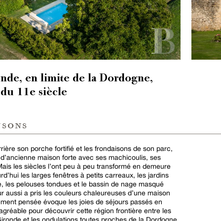
onde, en limite de la Dordogne,
 du 11e siècle
nsons
rière son porche fortifié et les frondaisons de son parc,
e d’ancienne maison forte avec ses machicoulis, ses
Mais les siècles l’ont peu à peu transformé en demeure
’hui les larges fenêtres à petits carreaux, les jardins
ge, les pelouses tondues et le bassin de nage masqué
ur aussi a pris les couleurs chaleureuses d’une maison
ement pensée évoque les joies de séjours passés en
agréable pour découvrir cette région frontière entre les
a Gironde et les ondulations toutes proches de la Dordogne.