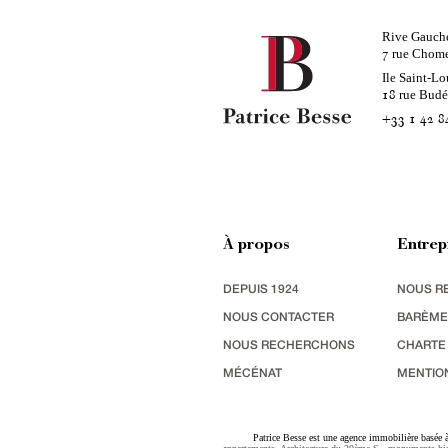
Rive Gauch
rue Chom
7
Ile Saint-Lo
rue Bud
18
+33 1 42 8
À propos
Entrep
DEPUIS 1924
NOUS R
NOUS CONTACTER
BARÈME
NOUS RECHERCHONS
CHARTE
MÉCÉNAT
MENTIO
Patrice Besse est une agence immobilière basée à 