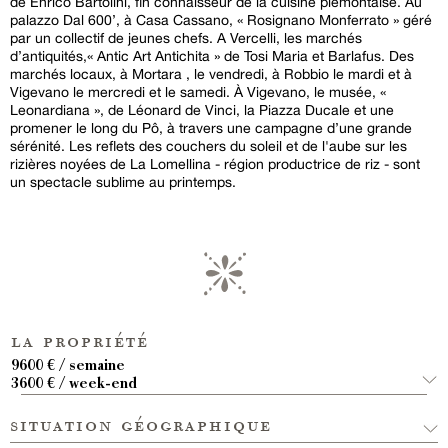
de Enrico Bartolini, fin connaisseur de la cuisine piémontaise. Au
palazzo Dal 600’, à Casa Cassano, « Rosignano Monferrato » géré
par un collectif de jeunes chefs. A Vercelli, les marchés
d’antiquités,« Antic Art Antichita » de Tosi Maria et Barlafus. Des
marchés locaux, à Mortara , le vendredi, à Robbio le mardi et à
Vigevano le mercredi et le samedi. À Vigevano, le musée, «
Leonardiana », de Léonard de Vinci, la Piazza Ducale et une
promener le long du Pô, à travers une campagne d’une grande
sérénité. Les reflets des couchers du soleil et de l'aube sur les
rizières noyées de La Lomellina - région productrice de riz - sont
un spectacle sublime au printemps.
la propriété
9600 € / semaine
3600 € / week-end
situation géographique