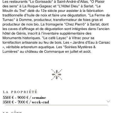
Les restaurants "Lo Gorissado" à Saint-André-d’Allas, "Ô Plaisir
des sens" à La Roque-Gageac et "L’Hôtel Dieu" à Sarlat. "Le
Moulin du Trel" daté du 12e siècle pour assister à la fabrication
traditionnelle d’huile de noix et faire une dégustation. "La Ferme de
Turnac" à Domme, producteur, transformateur de foies gras et
producteur de noix bio. La fromagerie "Chez Pierrô" à Sarlat, dont
les caves d'affinage et de dégustation sont intégrées dans l’ancien
hôtel de Génis, inscrit à l’inventaire supplémentaire des
Monuments historiques. "Le café Layac" à Vitrac pour sa
torréfaction artisanale au feu de bois. Les « Jardins d’Eau à Carsac
», véritable arboretum aquatique. Les "Soirées Mystères &
Lumières" au château de Commarque en juillet et août.
la propriété
5500 € - 9000 € / semaine
3500 € - 7000 € / week-end
le gîte