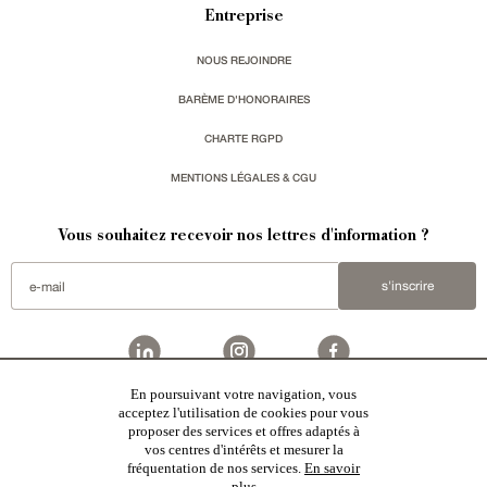
Entreprise
NOUS REJOINDRE
BARÈME D'HONORAIRES
CHARTE RGPD
MENTIONS LÉGALES & CGU
Vous souhaitez recevoir nos lettres d'information ?
s'inscrire
En poursuivant votre navigation, vous
Patrice Besse
est une agence immobilière basée à Paris, ayant créé un réseau national spécialisé
acceptez l'utilisation de cookies pour vous
dans la vente de bâtiments de caractère. Vente de
châteaux
,
manoirs
,
demeures & maisons
,
hôtels
proposer des services et offres adaptés à
particuliers
,
maisons en ville
,
appartements
,
Architecture du 20ème S.
,
monuments historiques
,
édifices
religieux
,
chasses
,
ruines
,
moulins
,
mas & corps de ferme
,
maisons de village
,
chalets
,
bastides
,
vos centres d'intérêts et mesurer la
domaines viticoles
,
propriétés équestres
,
forêts et terres agricoles
,
biens avec vue sur mer
,
patrimoine
fréquentation de nos services.
En savoir
industriel
en France
plus