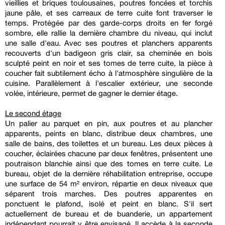
vieillies et briques toulousaines, poutres foncées et torchis
jaune pâle, et ses carreaux de terre cuite font traverser le
temps. Protégée par des garde-corps droits en fer forgé
sombre, elle rallie la dernière chambre du niveau, qui inclut
une salle d'eau. Avec ses poutres et planchers apparents
recouverts d'un badigeon gris clair, sa cheminée en bois
sculpté peint en noir et ses tomes de terre cuite, la pièce à
coucher fait subtilement écho à l'atmosphère singulière de la
cuisine. Parallèlement à l'escalier extérieur, une seconde
volée, intérieure, permet de gagner le dernier étage.
Le second étage
Un palier au parquet en pin, aux poutres et au plancher
apparents, peints en blanc, distribue deux chambres, une
salle de bains, des toilettes et un bureau. Les deux pièces à
coucher, éclairées chacune par deux fenêtres, présentent une
poutraison blanchie ainsi que des tomes en terre cuite. Le
bureau, objet de la dernière réhabilitation entreprise, occupe
une surface de 54 m² environ, répartie en deux niveaux que
séparent trois marches. Des poutres apparentes en
ponctuent le plafond, isolé et peint en blanc. S'il sert
actuellement de bureau et de buanderie, un appartement
indépendant pourrait y être envisagé. Il accède à la seconde