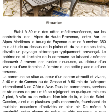
Situation
Établi à 30 min des côtes méditerranéennes, sur les
contreforts des Alpes-de-Haute-Provence, entre Var et
Alpes-Maritimes le bourg de Fayence culmine à environ 350
m d'altitude au-dessus de la plaine et, du haut de ses toits,
dévoile un paysage pittoresque typiquement provençal. Le
patrimoine et l'histoire de la commune se laissent aisément
découvrir à travers ses ruelles sinueuses, au détour d'un
lavoir ou d'une fontaine, à l'ombre d'une petite place ou d'une
terrasse.
La commune se situe au cœur d'un canton attractif et vivant,
à 40 min de Cannes ou de Grasse et à 50 min de l'aéroport
international Nice-Côte d’Azur. Tous les commerces, services
et structures de proximité se rejoignent en quelques minutes
à pied, à vélo ou en voiture. Non loin de là, le lac de Saint-
Cassien, ainsi que plusieurs golfs renommés, fournissent de
multiples occasions d'activités en plein air. De même, à
proximité, entre plages de sable et côte sauvage, la mer