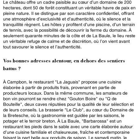
Le château offre un cadre paisible au cœur d’un domaine de 200
hectares, dont 50 de forêt constituant un véritable havre de paix en
pleine nature. Il se distingue par son caractère confidentiel, offrant
une atmosphère d’exclusivité et d’authenticité, où le silence et la
tranquillité règnent. Les hôtes y profitent d’une piscine, d’un terrain
de tennis, avec la possibilité de découvrir la ferme du domaine. À
seulement quarante minutes de la côte et de La Baule, le lieu reste
un véritable refuge de calme et de discrétion, où l’on vient avant
tout savourer le silence et l’authenticité.
Vos bonnes adresses alentour, en dehors des sentiers
battus ?
À Campbon, le restaurant "La Jaguais" propose une cuisine
élaborée à partir de produits frais, provenant en partie de
producteurs locaux. Dans la même commune, les amateurs de
bon vin pourront se rendre chez "Gouton Boire" ou "Q de
Bouteille", deux caves réputées pour la qualité de leur sélection et
de leurs conseils. La brasserie "Le Club", au cœur du Domaine de
la Bretesche, où la gastronomie est guidée par les saisons, le
potager et le terroir breton. À La Baule, "Barbarossa" est un
restaurant les pieds dans le sable avec une carte élaborée autour
d’une cuisine familiale et chaleureuse, fraîche et contemporaine
faisant la part belle aux produits de saison. Le samedi matin, le