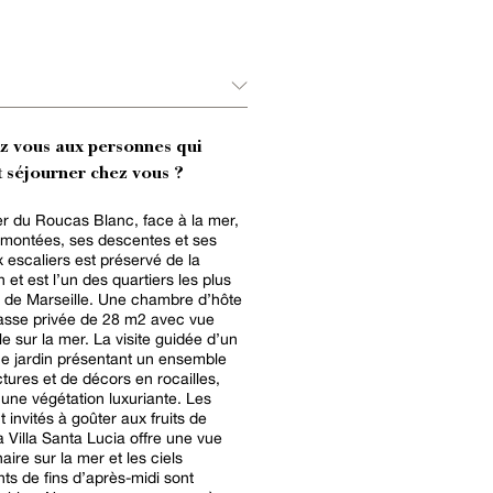
ez vous aux personnes qui
 séjourner chez vous ?
er du Roucas Blanc, face à la mer,
 montées, ses descentes et ses
escaliers est préservé de la
n et est l’un des quartiers les plus
 de Marseille. Une chambre d’hôte
rasse privée de 28 m2 avec vue
e sur la mer. La visite guidée d’un
e jardin présentant un ensemble
ctures et de décors en rocailles,
’une végétation luxuriante. Les
 invités à goûter aux fruits de
a Villa Santa Lucia offre une vue
aire sur la mer et les ciels
ts de fins d’après-midi sont