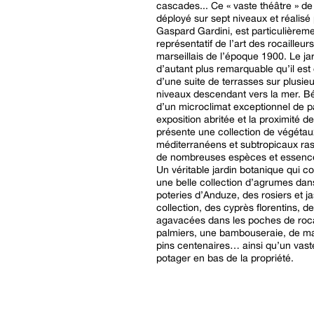
cascades... Ce « vaste théâtre » de 
déployé sur sept niveaux et réalisé
Gaspard Gardini, est particulièrem
représentatif de l’art des rocailleurs
marseillais de l’époque 1900. Le jar
d’autant plus remarquable qu’il es
d’une suite de terrasses sur plusie
niveaux descendant vers la mer. Bé
d’un microclimat exceptionnel de p
exposition abritée et la proximité de 
présente une collection de végétau
méditerranéens et subtropicaux ra
de nombreuses espèces et essence
Un véritable jardin botanique qui 
une belle collection d’agrumes dan
poteries d’Anduze, des rosiers et j
collection, des cyprès florentins, d
agavacées dans les poches de roca
palmiers, une bambouseraie, de m
pins centenaires… ainsi qu’un vaste
potager en bas de la propriété.