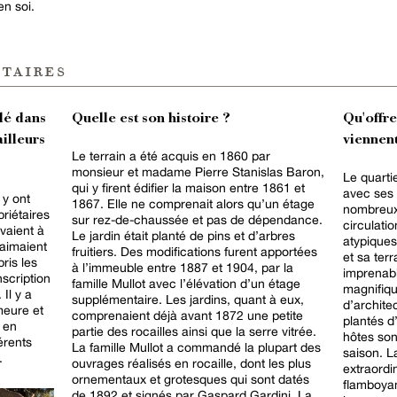
en soi.
taires
lé dans
Quelle est son histoire ?
Qu'offr
ailleurs
viennent
Le terrain a été acquis en 1860 par
monsieur et madame Pierre Stanislas Baron,
Le quarti
qui y firent édifier la maison entre 1861 et
avec ses
 y ont
1867. Elle ne comprenait alors qu’un étage
nombreux 
riétaires
sur rez-de-chaussée et pas de dépendance.
circulatio
vaient à
Le jardin était planté de pins et d’arbres
atypiques
 aimaient
fruitiers. Des modifications furent apportées
et sa ter
ris les
à l’immeuble entre 1887 et 1904, par la
imprenabl
scription
famille Mullot avec l’élévation d’un étage
magnifiqu
Il y a
supplémentaire. Les jardins, quant à eux,
d’archite
meure et
comprenaient déjà avant 1872 une petite
plantés d
 en
partie des rocailles ainsi que la serre vitrée.
hôtes sont
érents
La famille Mullot a commandé la plupart des
saison. L
.
ouvrages réalisés en rocaille, dont les plus
extraordin
ornementaux et grotesques qui sont datés
flamboyan
de 1892 et signés par Gaspard Gardini. La