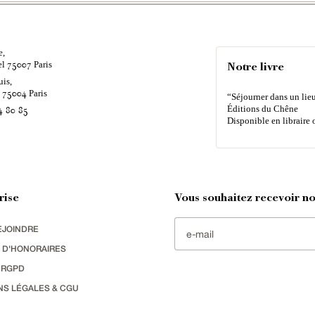
e,
el
Paris
75007
Notre livre
uis,
é
Paris
75004
“Séjourner dans un lieu
Éditions du Chêne
4 80 85
Disponible en libraire 
rise
Vous souhaitez recevoir nos
EJOINDRE
 D'HONORAIRES
 RGPD
NS LÉGALES & CGU