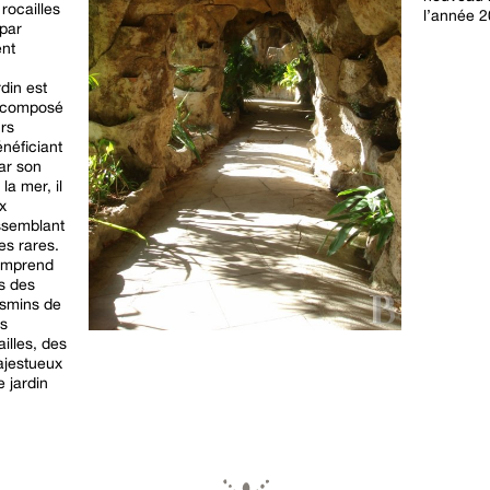
rocailles
l’année 2
 par
ent
din est
t composé
urs
néficiant
ar son
la mer, il
x
ssemblant
s rares.
comprend
s des
asmins de
es
illes, des
ajestueux
 jardin