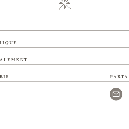
hique
galement
ris
parta