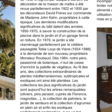
incompar
décoration de la maison de maître a été
limiter no
revue partiellement entre 1922 et 1930 par
alimenté 
les décorateurs David Frères sur commande
utilisati
de Madame John Kahn, propriétaire à cette
mise en p
époque. Les dernières modifications
significatives du bâti datent des années
1950-1970, à savoir la construction de la
piscine dans le jardin et d’un garage fermé
en toiture. En 1979, le jardin a été
réaménagé partiellement par le célèbre
paysagiste Tobie Loup de Viane (1934-1986)
à la demande de son nouveau propriétaire
Monsieur Roubaud. Dès 1984, notre père,
passionné de botanique, n’eut de cesse
d’enrichir la palette de végétaux. Au fil des
ans, des collections extraordinaires de
plantes méditerranéennes, subtropicales et
exotiques ont ainsi été plantées. Les
collections les plus significatives du jardin
sont aujourd’hui les arbres remarquables
(oliviers, pins parasol, cyprès de Florence,
magnolias…), la collection de palmiers, le
jardin de senteurs et la collection d’agrumes
en plein air et enfin les exotiques
parfaitement acclimatées, avec un bel