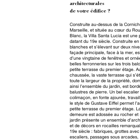
architecturales
de votre édifice ?
Construite au-dessus de la Cornich
Marseille, et située au cœur du Ro
Blanc, la Villa Santa Lucia est une 
datant du 19e siècle. Construite en
blanches et s’élevant sur deux nive
façade principale, face à la mer, e
d’une vingtaine de fenêtres et orné
belles ferronneries sur les trois bal
petite terrasse du premier étage. A
chaussée, la vaste terrasse qui s’é
toute la largeur de la propriété, do
ainsi l’ensemble du jardin, est bor
balustres de pierre. Un bel escalier
colimaçon, en fonte ajourée, travai
le style de Gustave Eiffel permet l’
petite terrasse du premier étage. L
demeure est adossée au rocher et 
jardin présente un ensemble d’arch
et de décors en rocailles remarqua
19e siècle : fabriques, grottes avec
escaliers, passages sous arcades,