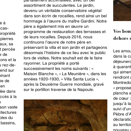
assortiment de succulentes. Le jardin,
devenu un véritable conservatoire végétal
dans son écrin de rocailles, rend ainsi un bel
hommage à l’œuvre du maître Gardini. Notre
e à
père a également mis en œuvre un
ucas-
programme de restauration des terrasses et
Vos bon
propriété
de leurs rocailles. Depuis 2016, nous
 pierres
dehors d
continuons l’œuvre de notre père en
aux, sa
préservant la villa et son jardin et partageons
st percée
Les amour
désormais l’histoire de ce lieu avec le public
e de
dans la c
lors de visites. Notre souhait est de le faire
cons et la
déjeunero
rayonner. La propriété a porté
u rez-de-
à quaran
successivement les noms suivants : «
tend sur
qui aimen
Maison Blanche », « La Meunière », dans les
minant
rendront 
années 1920-1930, « Villa Santa Lucia »,
dée de
Montredon
après la Deuxième Guerre mondiale, gravé
 en
» propose
sur le portillon traverse de la Napoule.
llée dans
plancha e
accès à la
de cœur 
a
jusqu’à l
son vaste
suivi d’u
itectures
Pèbre d’A
bles du
déclarati
 bassins,
au territ
nouveau r