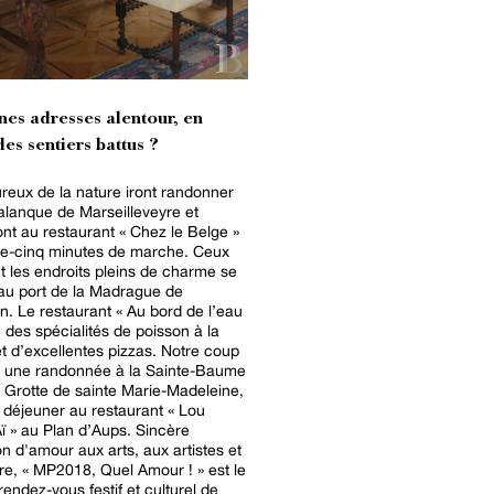
nes adresses alentour, en
es sentiers battus ?
eux de la nature iront randonner
alanque de Marseilleveyre et
nt au restaurant « Chez le Belge »
te-cinq minutes de marche. Ceux
t les endroits pleins de charme se
au port de la Madrague de
. Le restaurant « Au bord de l’eau
 des spécialités de poisson à la
t d’excellentes pizzas. Notre coup
: une randonnée à la Sainte-Baume
a Grotte de sainte Marie-Madeleine,
n déjeuner au restaurant « Lou
ï » au Plan d’Aups. Sincère
on d'amour aux arts, aux artistes et
oire, « MP2018, Quel Amour ! » est le
endez-vous festif et culturel de