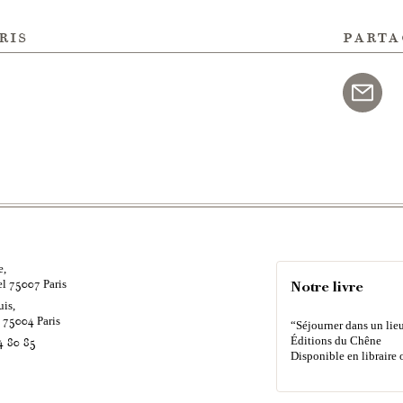
ris
parta
e,
el
Paris
75007
Notre livre
uis,
é
Paris
75004
“Séjourner dans un lieu
Éditions du Chêne
4 80 85
Disponible en libraire 