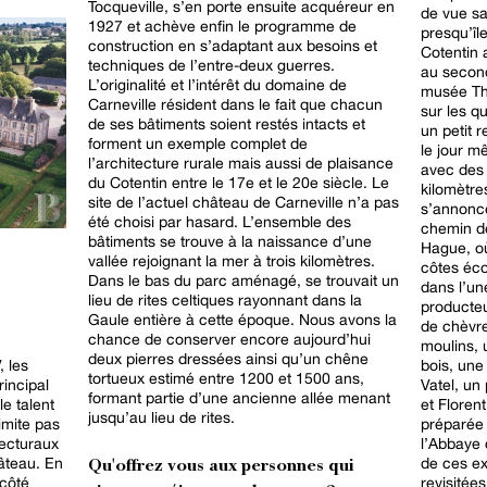
Tocqueville, s’en porte ensuite acquéreur en
de vue sai
1927 et achève enfin le programme de
presqu’îl
construction en s’adaptant aux besoins et
Cotentin 
techniques de l’entre-deux guerres.
au second
L’originalité et l’intérêt du domaine de
musée Tho
Carneville résident dans le fait que chacun
sur les q
de ses bâtiments soient restés intacts et
un petit 
forment un exemple complet de
le jour m
l’architecture rurale mais aussi de plaisance
avec des 
du Cotentin entre le 17e et le 20e siècle. Le
kilomètre
site de l’actuel château de Carneville n’a pas
s’annonce
été choisi par hasard. L’ensemble des
chemin de
bâtiments se trouve à la naissance d’une
Hague, où 
vallée rejoignant la mer à trois kilomètres.
côtes éco
Dans le bas du parc aménagé, se trouvait un
dans l’u
lieu de rites celtiques rayonnant dans la
producte
Gaule entière à cette époque. Nous avons la
de chèvre
chance de conserver encore aujourd’hui
moulins, 
deux pierres dressées ainsi qu’un chêne
bois, une
, les
tortueux estimé entre 1200 et 1500 ans,
Vatel, un
rincipal
formant partie d’une ancienne allée menant
et Floren
le talent
jusqu’au lieu de rites.
préparée 
imite pas
l’Abbaye 
tecturaux
de ces ex
âteau. En
Qu'offrez vous aux personnes qui
revisitée
(côté