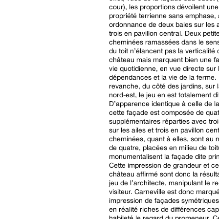
cour), les proportions dévoilent une
propriété terrienne sans emphase,
ordonnance de deux baies sur les a
trois en pavillon central. Deux petit
cheminées ramassées dans le sens 
du toit n’élancent pas la verticalité
château mais marquent bien une f
vie quotidienne, en vue directe sur 
dépendances et la vie de la ferme.
revanche, du côté des jardins, sur 
nord-est, le jeu en est totalement di
D’apparence identique à celle de la
cette façade est composée de quat
supplémentaires réparties avec troi
sur les ailes et trois en pavillon cen
cheminées, quant à elles, sont au
de quatre, placées en milieu de toit
monumentalisent la façade dite prin
Cette impression de grandeur et ce
château affirmé sont donc la résult
jeu de l’architecte, manipulant le r
visiteur. Carneville est donc marqu
impression de façades symétriques,
en réalité riches de différences ca
habileté le regard du promeneur. C