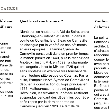
taires
lé dans
Quelle est son histoire ?
Vos bon
ailleurs
dehors d
Niché sur les hauteurs du Val de Saire, entre
Cherbourg-en-Cotentin et Barfleur, dans la
La pointe
pointe du Cotentin, le château de Carneville
richesse 
llonné
se distingue par la variété de ses bâtiments
architect
outes de
et leurs époques. La famille Symon de
s’adress
 au
Carneville construisit dans un premier temps
randonné
 manoir
le manoir primitif en 1640, puis le manoir des
couper le
ne bâti
Anoteux , inscrit MH, en 1699, la charmante
avec pass
 l’une de
boulangerie , inscrite MH, en 1725 qui est
produits 
venue,
sans conteste un exemple très touchant de
idéale de
l’architecture pittoresque du Cotentin. Par la
commencer
pour ma
suite, François Hervé Symon de Carneville fit
la terras
e endormie
débuter la construction du logis principal en
Barfleur, 
e
1755. Malheureusement ruiné pendant la
pêche et 
nous nous
Révolution, les travaux du château restèrent
qui a su 
 un lieu
suspendus pendant des décennies pour être
Cotentin.
enfin repris par le dernier comte de
jusqu’au 
Carneville jusqu’en 1923. La famille de
des plus 