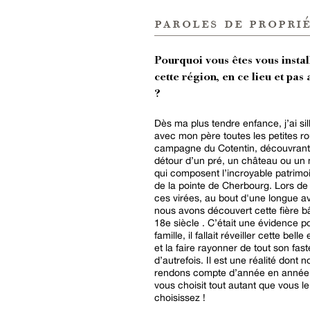
paroles de proprié
Pourquoi vous êtes vous instal
cette région, en ce lieu et pas 
?
Dès ma plus tendre enfance, j’ai si
avec mon père toutes les petites r
campagne du Cotentin, découvrant
détour d’un pré, un château ou un
qui composent l’incroyable patrimoi
de la pointe de Cherbourg. Lors de
ces virées, au bout d'une longue a
nous avons découvert cette fière bâtisse du
18e siècle . C’était une évidence 
famille, il fallait réveiller cette bell
et la faire rayonner de tout son fast
d’autrefois. Il est une réalité dont 
rendons compte d’année en année :
vous choisit tout autant que vous le
choisissez !