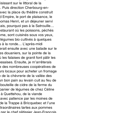
sissant sur le littoral de la
e. Puis direction Cherbourg-en-
avec la place du théâtre construit
 Empire, le port de plaisance, le
mas Henri, et un déjeuner servi
uais, pourquoi pas à la Satrouille…
restaurant où les poissons, péchés
ême, sont cuisinés sous vos yeux,
légumes bio cultivés à quelques
s à la ronde… L’après-midi
rait ensuite avec une balade sur le
s douaniers, sur la pointe de la
les falaises de granit font pâlir les
ssaises. Ensuite, je m’arrêterais
ne des nombreuses coopératives de
urs locaux pour acheter un fromage
 de la chèvrerie de la vallée des
un bon pain au levain cuit au feu de
 bouteille de cidre de la ferme du
 panier de légumes de chez Céline
t à Quettehou, de la viande
avec patience par les moines de
de la Trappe à Bricquebec et l’une
traordinaires tartes aux pommes
s par le chef pâtissier Jean-François