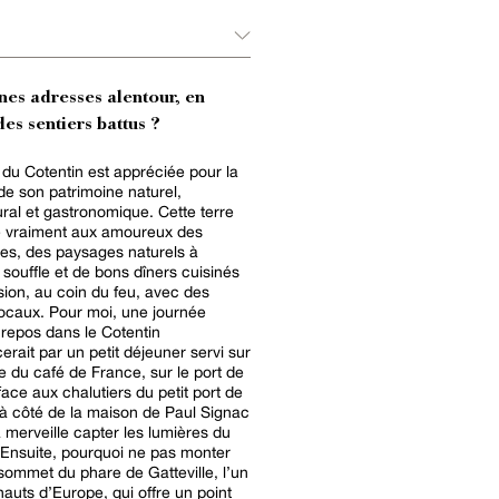
nes adresses alentour, en
es sentiers battus ?
 du Cotentin est appréciée pour la
de son patrimoine naturel,
ural et gastronomique. Cette terre
e vraiment aux amoureux des
es, des paysages naturels à
 souffle et de bons dîners cuisinés
ion, au coin du feu, avec des
locaux. Pour moi, une journée
 repos dans le Cotentin
ait par un petit déjeuner servi sur
se du café de France, sur le port de
face aux chalutiers du petit port de
à côté de la maison de Paul Signac
à merveille capter les lumières du
 Ensuite, pourquoi ne pas monter
sommet du phare de Gatteville, l’un
hauts d’Europe, qui offre un point