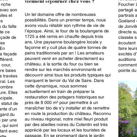
viennent séjourner chez vous ?
Foucher à
 riche
partagé au
 avec son
Un tel domaine offre de nombreuses
partirais
iles et
possibilités. Dans un premier temps, nous
Goéland »
es
avons voulu rétablir son rythme de vie de
de Jonvill
du faîte
l’époque. Ainsi, le four de la boulangerie de
directe su
 de ce
1725 a été remis en chauffe depuis trois
classée s
açade de
ans. Une paysanne boulangère locale y
écoutant
les
façonne et y cuit plus de quatre tonnes de
faire leu
 En
pains traditionnels par an ! Les amateurs
excités d
la façade
peuvent venir en acheter directement au
auditions
fférent.
château, à la sortie du four ou bien se
comment f
 cour,
rendre sur les marchés environnants et
pointe d
re baies
découvrir ainsi tous les produits typiques qui
s travées
marquent le terroir du Val de Saire. Dans
tral. Les
cette dynamique, nous sommes
 nombre
actuellement en train de préparer la
ure. Elles
restauration des potagers historiques sur
cipale.
près de 8 000 m² pour permettre à un
 statut de
maraîcher bio de s’y installer et de remettre
ante d’un
en route la production du château. Reconnu
egard du
au niveau régional, notre miel fleuri produit
é par une
par des abeilles noires du Cotentin est très
 qui sont
apprécié par les locaux et les touristes de
ptant avec
passage. En se promenant dans le jardin
ette