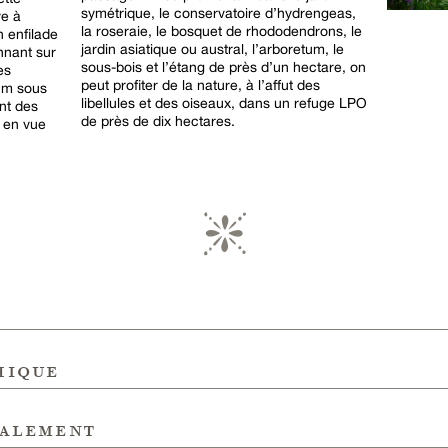
symétrique, le conservatoire d’hydrengeas,
ve à
la roseraie, le bosquet de rhododendrons, le
n enfilade
jardin asiatique ou austral, l’arboretum, le
nnant sur
sous-bois et l’étang de près d’un hectare, on
es
peut profiter de la nature, à l’affut des
 m sous
libellules et des oiseaux, dans un refuge LPO
ont des
de près de dix hectares.
t en vue
hique
galement