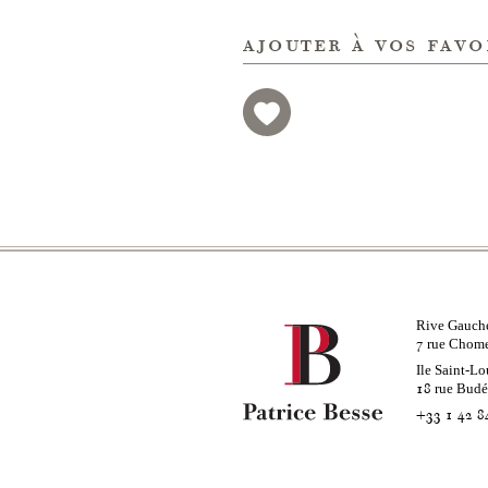
ajouter à vos favo
Rive Gauch
rue Chom
7
Ile Saint-Lo
rue Bud
18
+33 1 42 8