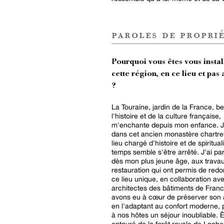
paroles de proprié
Pourquoi vous êtes vous instal
cette région, en ce lieu et pas 
?
La Touraine, jardin de la France, b
l'histoire et de la culture française,
m'enchante depuis mon enfance. J'
dans cet ancien monastère chartre
lieu chargé d'histoire et de spirituali
temps semble s'être arrêté. J'ai par
dès mon plus jeune âge, aux trava
restauration qui ont permis de redo
ce lieu unique, en collaboration ave
architectes des bâtiments de Fran
avons eu à cœur de préserver son 
en l'adaptant au confort moderne, p
à nos hôtes un séjour inoubliable. Ê
entouré de la forêt royale de Loches