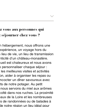
ez vous aux personnes qui
 séjourner chez vous ?
n hébergement, nous offrons une
 expérience, un voyage hors du
 lieu de vie, un lieu de transmission
enticité d'un château-monastère.
ueil est chaleureux et nous avons
 personnaliser chaque séjour :
 les meilleures visites et activités
ion, aider à organiser les repas ou
cocter un dîner savoureux avec
its de notre potager. Au petit
 nous servons du miel aux arômes
écolté dans nos ruches. La proximité
aux de la Loire et les nombreuses
tés de randonnées ou de balades à
de notre région un lieu idéal pour