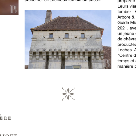
préparée 
Leurs via
tomber ! 
Arbore & 
Guide Mic
2021, av
un jeune 
de chèvre
producte
Loches. A
"Centre d
temps et 
manière 
ère
hique