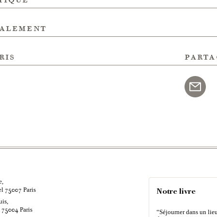
galement
ris
parta
e,
el
Paris
75007
Notre livre
uis,
é
Paris
75004
“Séjourner dans un lieu