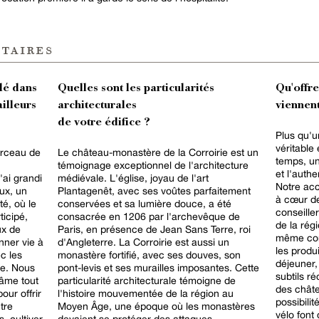
taires
lé dans
Quelles sont les particularités
Qu'offr
ailleurs
architecturales
viennent
de votre édifice ?
Plus qu'u
véritable
erceau de
Le château-monastère de la Corroirie est un
temps, un
témoignage exceptionnel de l'architecture
et l'auth
ai grandi
médiévale. L'église, joyau de l'art
Notre acc
ux, un
Plantagenêt, avec ses voûtes parfaitement
à cœur de
té, où le
conservées et sa lumière douce, a été
conseiller
ticipé,
consacrée en 1206 par l'archevêque de
de la rég
ux de
Paris, en présence de Jean Sans Terre, roi
même con
nner vie à
d'Angleterre. La Corroirie est aussi un
les produ
c les
monastère fortifié, avec ses douves, son
déjeuner,
ce. Nous
pont-levis et ses murailles imposantes. Cette
subtils r
âme tout
particularité architecturale témoigne de
des châte
our offrir
l'histoire mouvementée de la région au
possibili
tre
Moyen Âge, une époque où les monastères
vélo font 
, cultiver
devaient se protéger des attaques.