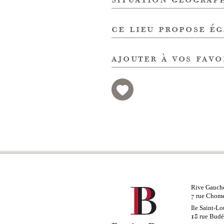
ce lieu propose é
ajouter à vos favo
Rive Gauch
rue Chom
7
Ile Saint-Lo
rue Bud
18