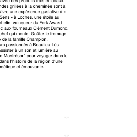
avec des produits frais et locaux.
ndes grillées à la cheminée sont à
Vivre une expérience gustative à «
Sens » à Loches, une étoile au
helin, vainqueur du Fork Award
ec aux fourneaux Clément Dumond,
chef qui monte. Goûter le fromage
 de la famille Champion,
urs passionnés à Beaulieu-Lès-
ssister à un son et lumière au
e Montrésor" pour voyager dans le
dans l'histoire de la région d'une
poétique et émouvante.