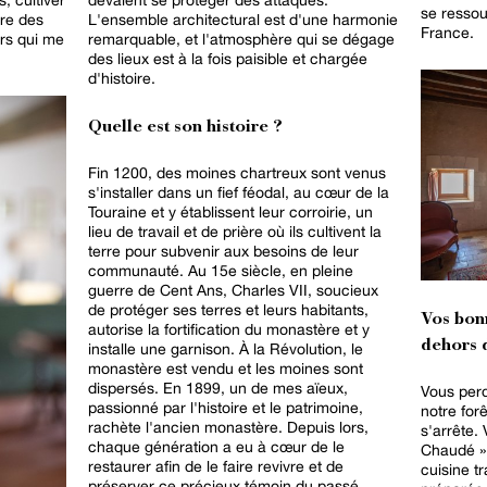
se ressou
ire des
L'ensemble architectural est d'une harmonie
France.
urs qui me
remarquable, et l'atmosphère qui se dégage
des lieux est à la fois paisible et chargée
d'histoire.
Quelle est son histoire ?
Fin 1200, des moines chartreux sont venus
s'installer dans un fief féodal, au cœur de la
Touraine et y établissent leur corroirie, un
lieu de travail et de prière où ils cultivent la
terre pour subvenir aux besoins de leur
communauté. Au 15e siècle, en pleine
guerre de Cent Ans, Charles VII, soucieux
de protéger ses terres et leurs habitants,
Vos bon
autorise la fortification du monastère et y
dehors d
installe une garnison. À la Révolution, le
monastère est vendu et les moines sont
dispersés. En 1899, un de mes aïeux,
Vous perd
passionné par l'histoire et le patrimoine,
notre for
rachète l'ancien monastère. Depuis lors,
s'arrête.
chaque génération a eu à cœur de le
Chaudé »,
restaurer afin de le faire revivre et de
cuisine t
préserver ce précieux témoin du passé.