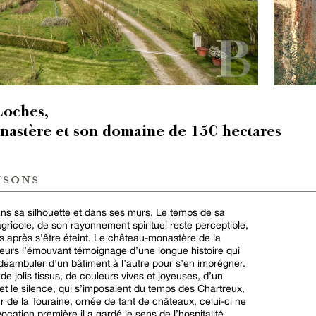
Loches,
nastère et son domaine de 150 hectares
nsons
ans sa silhouette et dans ses murs. Le temps de sa
agricole, de son rayonnement spirituel reste perceptible,
s après s’être éteint. Le château-monastère de la
iteurs l’émouvant témoignage d’une longue histoire qui
 déambuler d’un bâtiment à l’autre pour s’en imprégner.
de jolis tissus, de couleurs vives et joyeuses, d’un
et le silence, qui s’imposaient du temps des Chartreux,
 de la Touraine, ornée de tant de châteaux, celui-ci ne
cation première il a gardé le sens de l’hospitalité.