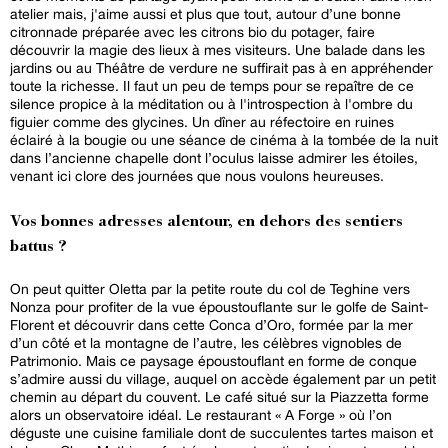
atelier mais, j'aime aussi et plus que tout, autour d’une bonne
citronnade préparée avec les citrons bio du potager, faire
découvrir la magie des lieux à mes visiteurs. Une balade dans les
jardins ou au Théâtre de verdure ne suffirait pas à en appréhender
toute la richesse. Il faut un peu de temps pour se repaître de ce
silence propice à la méditation ou à l'introspection à l'ombre du
figuier comme des glycines. Un dîner au réfectoire en ruines
éclairé à la bougie ou une séance de cinéma à la tombée de la nuit
dans l’ancienne chapelle dont l’oculus laisse admirer les étoiles,
venant ici clore des journées que nous voulons heureuses.
Vos bonnes adresses alentour, en dehors des sentiers
battus ?
On peut quitter Oletta par la petite route du col de Teghine vers
Nonza pour profiter de la vue époustouflante sur le golfe de Saint-
Florent et découvrir dans cette Conca d’Oro, formée par la mer
d’un côté et la montagne de l’autre, les célèbres vignobles de
Patrimonio. Mais ce paysage époustouflant en forme de conque
s’admire aussi du village, auquel on accède également par un petit
chemin au départ du couvent. Le café situé sur la Piazzetta forme
alors un observatoire idéal. Le restaurant « A Forge » où l’on
déguste une cuisine familiale dont de succulentes tartes maison et