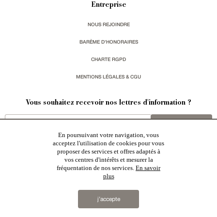
Entreprise
NOUS REJOINDRE
BARÈME D'HONORAIRES
CHARTE RGPD
MENTIONS LÉGALES & CGU
Vous souhaitez recevoir nos lettres d'information ?
s'inscrire
En poursuivant votre navigation, vous
acceptez l'utilisation de cookies pour vous
proposer des services et offres adaptés à
vos centres d'intérêts et mesurer la
fréquentation de nos services.
En savoir
plus
Patrice Besse est une agence immobilière basée à Paris, ayant créé un réseau national spécialisé
dans la vente de bâtiments de caractère:
châteaux
,
manoirs
,
demeures & maisons
,
hôtels particuliers
,
maisons en ville
,
appartements
,
Architecture du 20ème S.
,
monuments historiques
,
édifices religieux
,
chasses
,
ruines
,
moulins
,
mas & corps de ferme
,
maisons de village
,
chalets
,
bastides
,
domaines viticoles
,
j’accepte
propriétés équestres
,
forêts et terres agricoles
,
biens avec vue sur mer
,
patrimoine industriel
sélectionnés
par chacun de nos responsables régionaux enrichissent régulièrement nos offres.