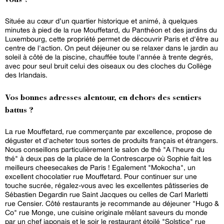
vous ?
Située au cœur d’un quartier historique et animé, à quelques
minutes à pied de la rue Mouffetard, du Panthéon et des jardins du
Luxembourg, cette propriété permet de découvrir Paris et d'être au
centre de l'action. On peut déjeuner ou se relaxer dans le jardin au
soleil à côté de la piscine, chauffée toute l'année à trente degrés,
avec pour seul bruit celui des oiseaux ou des cloches du Collège
des Irlandais.
Vos bonnes adresses alentour, en dehors des sentiers
battus ?
La rue Mouffetard, rue commerçante par excellence, propose de
déguster et d'acheter tous sortes de produits français et étrangers.
Nous conseillons particulièrement le salon de thé "A l’heure du
thé" à deux pas de la place de la Contrescarpe où Sophie fait les
meilleurs cheesecakes de Paris ! Egalement "Mokocha", un
excellent chocolatier rue Mouffetard. Pour continuer sur une
touche sucrée, régalez-vous avec les excellentes pâtisseries de
Sébastien Degardin rue Saint Jacques ou celles de Carl Marletti
rue Censier. Côté restaurants je recommande au déjeuner "Hugo &
Co" rue Monge, une cuisine originale mêlant saveurs du monde
par un chef japonais et le soir le restaurant étoilé "Solstice" rue