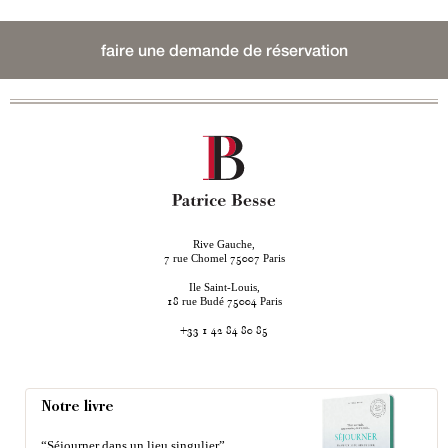
faire une demande de réservation
Rive Gauche,
rue Chomel
Paris
7
75007
Ile Saint-Louis,
rue Budé
Paris
18
75004
+33 1 42 84 80 85
Notre livre
“Séjourner dans un lieu singulier”