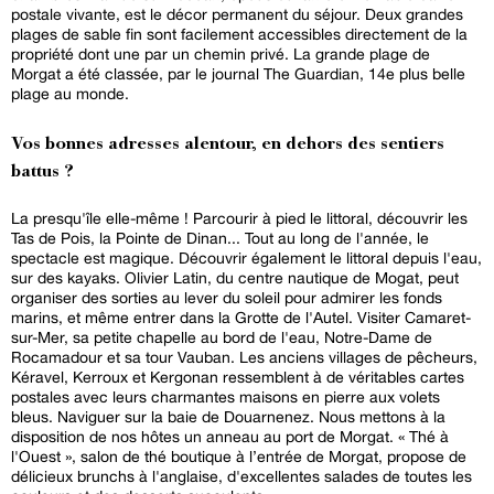
postale vivante, est le décor permanent du séjour. Deux grandes
plages de sable fin sont facilement accessibles directement de la
propriété dont une par un chemin privé. La grande plage de
Morgat a été classée, par le journal The Guardian, 14e plus belle
plage au monde.
Vos bonnes adresses alentour, en dehors des sentiers
battus ?
La presqu'île elle-même ! Parcourir à pied le littoral, découvrir les
Tas de Pois, la Pointe de Dinan... Tout au long de l'année, le
spectacle est magique. Découvrir également le littoral depuis l'eau,
sur des kayaks. Olivier Latin, du centre nautique de Mogat, peut
organiser des sorties au lever du soleil pour admirer les fonds
marins, et même entrer dans la Grotte de l'Autel. Visiter Camaret-
sur-Mer, sa petite chapelle au bord de l'eau, Notre-Dame de
Rocamadour et sa tour Vauban. Les anciens villages de pêcheurs,
Kéravel, Kerroux et Kergonan ressemblent à de véritables cartes
postales avec leurs charmantes maisons en pierre aux volets
bleus. Naviguer sur la baie de Douarnenez. Nous mettons à la
disposition de nos hôtes un anneau au port de Morgat. « Thé à
l'Ouest », salon de thé boutique à l’entrée de Morgat, propose de
délicieux brunchs à l'anglaise, d'excellentes salades de toutes les