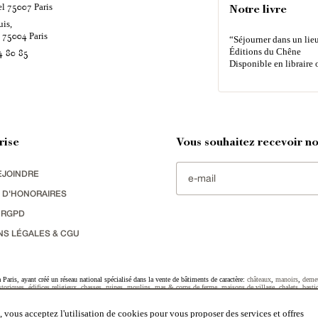
el
Paris
75007
Notre livre
uis,
é
Paris
75004
“Séjourner dans un lieu
Éditions du Chêne
4 80 85
Disponible en libraire 
rise
Vous souhaitez recevoir nos
EJOINDRE
 D'HONORAIRES
 RGPD
NS LÉGALES & CGU
Paris, ayant créé un réseau national spécialisé dans la vente de bâtiments de caractère:
châteaux
,
manoirs
,
deme
toriques
,
édifices religieux
,
chasses
,
ruines
,
moulins
,
mas & corps de ferme
,
maisons de village
,
chalets
,
basti
striel
sélectionnés par chacun de nos responsables régionaux enrichissent régulièrement nos offres.
 vous acceptez l'utilisation de cookies pour vous proposer des services et offres