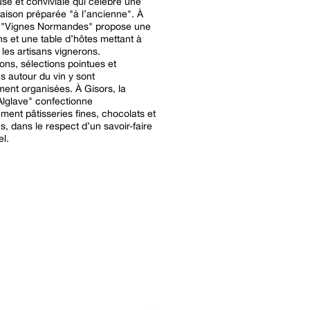
se et conviviale qui célèbre une
aison préparée "à l’ancienne". À
, "Vignes Normandes" propose une
ns et une table d’hôtes mettant à
 les artisans vignerons.
ons, sélections pointues et
s autour du vin y sont
ment organisées. À Gisors, la
lglave" confectionne
ement pâtisseries fines, chocolats et
es, dans le respect d’un savoir-faire
el.