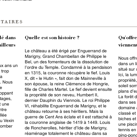
taires
lé dans
Quelle est son histoire ?
Qu'offr
ailleurs
viennent
Le château a été érigé par Enguerrand de
Marigny, Grand Chambellan de Philippe le
Nous offr
Bel, un des fomenteurs de la dissolution de
dans un l
ux ans un
l’ordre du Temple. Condamné à la pendaison
situé sur
 trop
en 1315, la couronne récupère le fief. Louis
Ici, la lu
 a
X, dit « le Hutin », fait don de Mainneville à
propriété
e. Nous
son épouse, la reine Clémence de Hongrie,
soleil so
ce
fille de Charles Martel. Le fief devient ensuite
plans d’ea
loppant
la propriété de son neveu, Humbert II,
La forêt
tages,
dernier Dauphin du Viennois. Le roi Philippe
dans ses 
t une
VI, réhabilite Enguerrand de Marigny, et le
domaine a
ntre
château retourne à ses héritiers. Mais la
classé et
llée
guerre de Cent Ans éclate et il est rattaché à
biches et
du Vexin
la couronne anglaise de 1419 à 1449. Louis
une pisci
 tomber
de Roncherolles, héritier d’Ide de Marigny,
tennis en
réaménage totalement le château dans sa
ping-pong