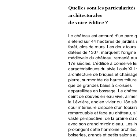
Quelles sont les particularités
architecturales
de votre édifice ?
Le château est entouré d'un parc q
s’étend sur 44 hectares de jardins 
forêt, clos de murs. Les deux tours
datées de 1307, marquent l’origine
médiévale du château, remanié aux
17e siècles. L’édifice a conservé le
caractéristiques du style Louis XIII 
architecture de briques et chaînag
pierre, surmontée de hautes toitures
que de grandes baies à croisées
appareillées en bossage. Le châtea
ceint de douves en eau vive, alime
la Lévrière, ancien vivier du 13e si
cour intérieure dispose d’un topiair
remarquable et face au château, s’
vaste perspective, de la prairie du 
avec son grand miroir d’eau. Les in
prolongent cette harmonie architect
boiseries, grands et petits salons a