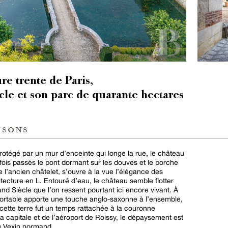
re trente de Paris,
cle et son parc de quarante hectares
nsons
protégé par un mur d’enceinte qui longe la rue, le château
 fois passés le pont dormant sur les douves et le porche
 l’ancien châtelet, s’ouvre à la vue l’élégance des
chitecture en L. Entouré d’eau, le château semble flotter
d Siècle que l’on ressent pourtant ici encore vivant. À
onfortable apporte une touche anglo-saxonne à l’ensemble,
cette terre fut un temps rattachée à la couronne
la capitale et de l’aéroport de Roissy, le dépaysement est
du Vexin normand.