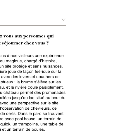
ez vous aux personnes qui
 séjourner chez vous ?
ons à nos visiteurs une expérience
ieu magique, chargé d’histoire,
 un site protégé et sans nuisances.
mière joue de façon féérique sur la
, avec des levers et couchers de
mptueux : la brume s’élève sur les
u, et la rivière coule paisiblement.
 du château permet des promenades
allées jusqu’au lac situé au bout du
vec une perspective sur le site
 l'observation de chevreuils, de
 de cerfs. Dans le parc se trouvent
ne avec pool house, un terrain de
 quick, un trampoline, une table de
 et un terrain de boules.