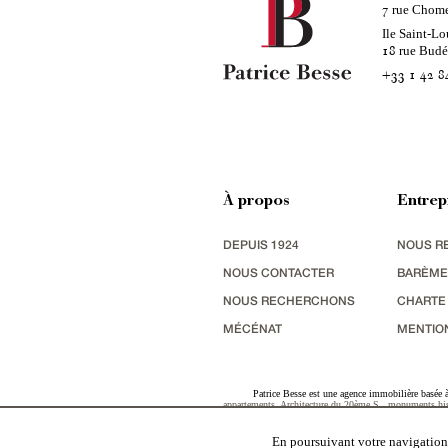
rue Chom
7
Ile Saint-Lo
rue Bud
18
+33 1 42 8
À propos
Entrep
DEPUIS 1924
NOUS R
NOUS CONTACTER
BARÈME
NOUS RECHERCHONS
CHARTE
MÉCÉNAT
MENTIO
Patrice Besse est une agence immobilière basée à 
appartements
,
Architecture du 20ème S.
,
monuments his
terres agricoles
,
biens avec vue sur mer
,
patrimoine indu
En poursuivant votre navigation,