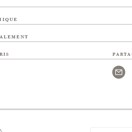
hique
galement
ris
parta
e,