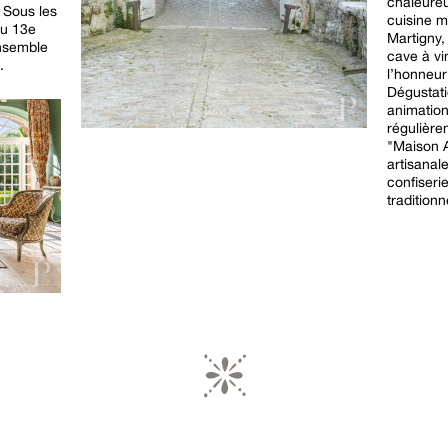
chaleureu
 Sous les
cuisine m
du 13e
Martigny
ensemble
cave à vi
.
l’honneur
Dégustati
animation
régulière
"Maison A
artisanal
confiseri
traditionn