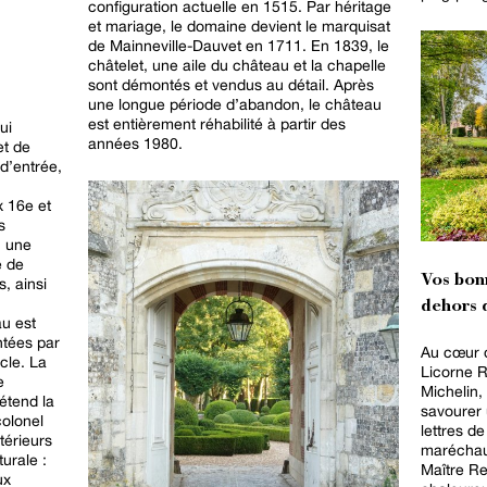
configuration actuelle en 1515. Par héritage
et mariage, le domaine devient le marquisat
de Mainneville-Dauvet en 1711. En 1839, le
châtelet, une aile du château et la chapelle
sont démontés et vendus au détail. Après
une longue période d’abandon, le château
est entièrement réhabilité à partir des
ui
années 1980.
et de
 d’entrée,
 16e et
s
: une
e de
Vos bon
, ainsi
dehors d
u est
ntées par
Au cœur d
ècle. La
Licorne R
e
Michelin,
étend la
savourer 
colonel
lettres d
térieurs
maréchaux. "L’Ardoise", titulaire 
urale :
Maître Re
ux