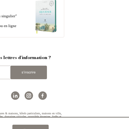
 singulier”
ou en ligne
 lettres d'information ?
s'inscrire
ures & maisons
,
hôtels particuliers
,
maisons en ville
,
des
,
domaines viticoles
,
propriétés équestres
,
forêts et
2019 © Patrice Besse...