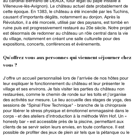
au cardinal Bertrand de DEAUX, futur légat du pape installé à
Villeneuve-lès-Avignon). Le château actuel date probablement de
cette époque. En 1383, le château a été incendié par les Tuchins,
causant d’importants dégâts, notamment au donjon. Après la
Révolution, il a été morcelé, utilisé par des paysans, est tombé en
ruine puis est progressivement restauré au 20e siècle. Notre projet
est désormais de redonner au château un rôle central dans la vie
du village, notamment en créant une salle culturelle pour des
expositions, concerts, conférences et événements.
Qu'offrez vous aux personnes qui viennent séjourner chez
vous ?
J'offre un accueil personnalisé lors de l’arrivée de nos hôtes pour
leur expliquer le fonctionnement du château et leur présenter le
village et ses environs. Je fais visiter les parties du château non
restaurées, comme le chemin de ronde sur les toits et j'organise
des activités sur mesure. Le lieu accueille des stages de yoga, des
sessions de "Spinal Flow Technique" - branche de la chiropraxie
pour libérer le stress physique et émotionnel emmagasiné dans le
corps - et des ateliers d’introduction à la méthode Wim Hof. Un «
honesty bar » est accessible près de la piscine, permettant aux
clients de se servir selon leurs envies, en toute confiance. Il est
possible de profiter des jeux de plein air tels que la pétanque ou le