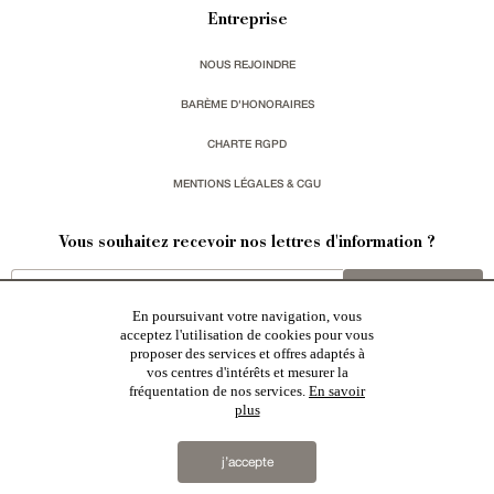
Entreprise
NOUS REJOINDRE
BARÈME D'HONORAIRES
CHARTE RGPD
MENTIONS LÉGALES & CGU
Vous souhaitez recevoir nos lettres d'information ?
s'inscrire
En poursuivant votre navigation, vous
acceptez l'utilisation de cookies pour vous
proposer des services et offres adaptés à
vos centres d'intérêts et mesurer la
fréquentation de nos services.
En savoir
plus
Patrice Besse est une agence immobilière basée à Paris, ayant créé un réseau national spécialisé
dans la vente de bâtiments de caractère:
châteaux
,
manoirs
,
demeures & maisons
,
hôtels particuliers
,
maisons en ville
,
appartements
,
Architecture du 20ème S.
,
monuments historiques
,
édifices religieux
,
chasses
,
ruines
,
moulins
,
mas & corps de ferme
,
maisons de village
,
chalets
,
bastides
,
domaines viticoles
,
j’accepte
propriétés équestres
,
forêts et terres agricoles
,
biens avec vue sur mer
,
patrimoine industriel
sélectionnés
par chacun de nos responsables régionaux enrichissent régulièrement nos offres.