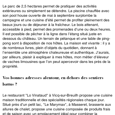
Le parc de 2,5 hectares permet de pratiquer des activités
extérieures ou simplement se détendre. La piscine chauffée avec
son pool house ouverte de mai à septembre surplombe la
campagne et une cuisine d’été permet de profiter pleinement des
beaux jours ou de déjeuner à la fraîcheur. Le bois attenant,
accessible à pied, permet des promenades d'une ou deux heures.
Il est possible de pêcher à la ligne dans l’étang situé juste en
dessous du château. Un terrain de pétanque et une table de ping-
pong sont à disposition de nos hôtes. La maison est vivante : il y a
de nombreux livres, plein d’objets du quotidien, donnant à
l’ensemble une atmosphère chaleureuse et authentique. J'aurais,
par ailleurs, plaisir à expliquer à mes hôtes, mon métier d'éleveur
de vaches limousines que l’on peut apercevoir dans les prés de la
propriété.
Vos bonnes adresses alentour, en dehors des sentiers
battus ?
Le restaurant "Lo Vinataud" à Vicq-sur-Breuilh propose une cuisine
maison traditionnelle et des spécialités régionales chaque jour.
Situé près d’un petit lac, "Le Marymax", à Masseret, brasserie aux
allures de chalet, propose une cuisine composée de produits frais
et de saison avec un emplacement idéal pour combiner la