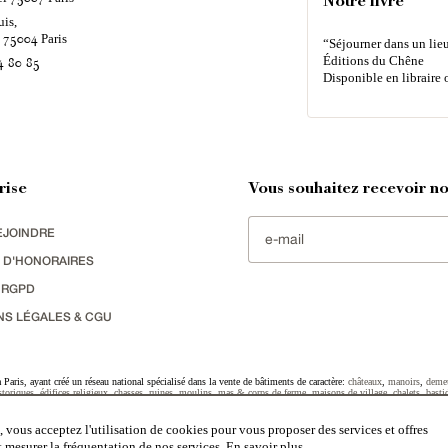
Notre livre
uis,
é
Paris
75004
“Séjourner dans un lieu
Éditions du Chêne
4 80 85
Disponible en libraire 
rise
Vous souhaitez recevoir nos
EJOINDRE
 D'HONORAIRES
 RGPD
NS LÉGALES & CGU
Paris, ayant créé un réseau national spécialisé dans la vente de bâtiments de caractère:
châteaux
,
manoirs
,
deme
toriques
,
édifices religieux
,
chasses
,
ruines
,
moulins
,
mas & corps de ferme
,
maisons de village
,
chalets
,
basti
striel
sélectionnés par chacun de nos responsables régionaux enrichissent régulièrement nos offres.
 vous acceptez l'utilisation de cookies pour vous proposer des services et offres
et mesurer la fréquentation de nos services.
En savoir plus