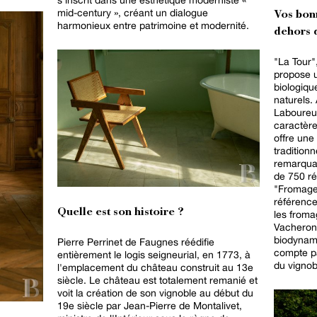
mid-century », créant un dialogue
Vos bon
harmonieux entre patrimoine et modernité.
dehors d
"La Tour"
propose u
biologiqu
naturels. À Menetou-Râtel, "Au Bon
Laboureur
caractère
offre une
tradition
remarquab
de 750 référence
"Fromage
référence
Quelle est son histoire ?
les fromages 
Vacheron"
biodynami
Pierre Perrinet de Faugnes réédifie
compte p
entièrement le logis seigneurial, en 1773, à
du vignob
l'emplacement du château construit au 13e
siècle. Le château est totalement remanié et
voit la création de son vignoble au début du
19e siècle par Jean-Pierre de Montalivet,