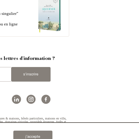
 singulier”
ou en ligne
 lettres d'information ?
s'inscrire
ures & maisons
,
hôtels particuliers
,
maisons en ville
,
des
,
domaines viticoles
,
propriétés équestres
,
forêts et
2019 © Patrice Besse...
j’accepte