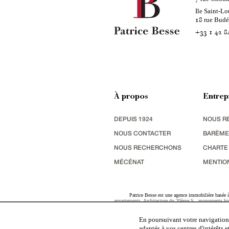
Ile Saint-Lo
rue Bud
18
+33 1 42 8
À propos
Entrep
DEPUIS 1924
NOUS R
NOUS CONTACTER
BARÈME
NOUS RECHERCHONS
CHARTE
MÉCÉNAT
MENTIO
Patrice Besse est une agence immobilière basée à 
appartements
,
Architecture du 20ème S.
,
monuments his
terres agricoles
,
biens avec vue sur mer
,
patrimoine indu
En poursuivant votre navigation,
adaptés à vos centres d'intérêts 