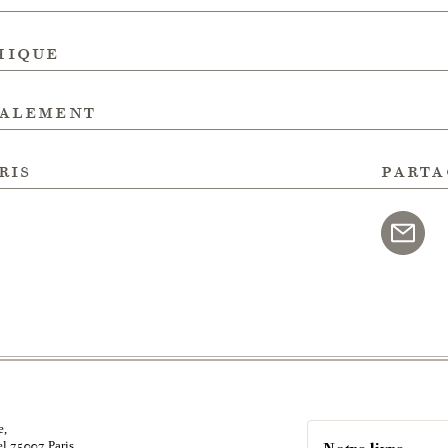
hique
galement
ris
parta
e,
el
Paris
75007