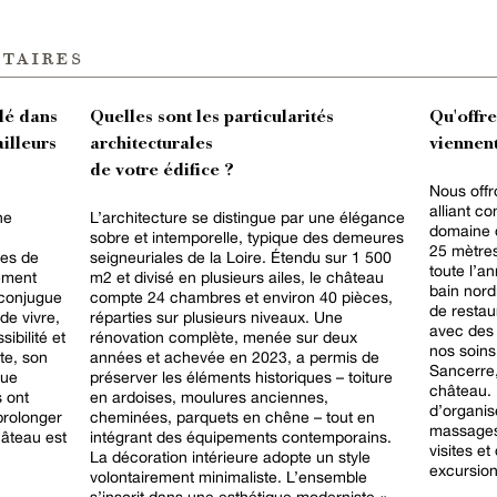
taires
lé dans
Quelles sont les particularités
Qu'offr
ailleurs
architecturales
viennent
de votre édifice ?
Nous offr
alliant co
ne
L’architecture se distingue par une élégance
domaine d
sobre et intemporelle, typique des demeures
25 mètres
les de
seigneuriales de la Loire. Étendu sur 1 500
toute l’a
ement
m2 et divisé en plusieurs ailes, le château
bain nord
 conjugue
compte 24 chambres et environ 40 pièces,
de restau
de vivre,
réparties sur plusieurs niveaux. Une
avec des 
ibilité et
rénovation complète, menée sur deux
nos soins
te, son
années et achevée en 2023, a permis de
Sancerre,
gue
préserver les éléments historiques – toiture
château. 
s ont
en ardoises, moulures anciennes,
d’organis
prolonger
cheminées, parquets en chêne – tout en
massages
hâteau est
intégrant des équipements contemporains.
visites e
La décoration intérieure adopte un style
excursion
volontairement minimaliste. L’ensemble
s’inscrit dans une esthétique moderniste «