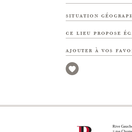
situation géograp
ce lieu propose é
ajouter à vos favo
Rive Gauch
rue Chom
7