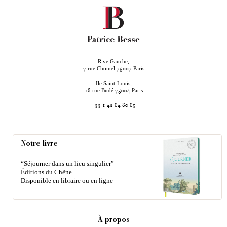
Rive Gauche,
rue Chomel
Paris
7
75007
Ile Saint-Louis,
rue Budé
Paris
18
75004
+33 1 42 84 80 85
Notre livre
“Séjourner dans un lieu singulier”
Éditions du Chêne
Disponible en libraire ou en ligne
À propos