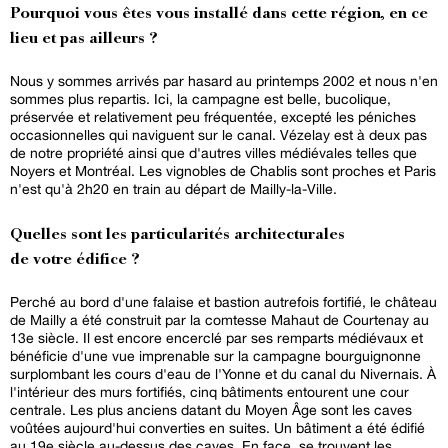
Pourquoi vous êtes vous installé dans cette région, en ce
lieu et pas ailleurs ?
Nous y sommes arrivés par hasard au printemps 2002 et nous n'en
sommes plus repartis. Ici, la campagne est belle, bucolique,
préservée et relativement peu fréquentée, excepté les péniches
occasionnelles qui naviguent sur le canal. Vézelay est à deux pas
de notre propriété ainsi que d'autres villes médiévales telles que
Noyers et Montréal. Les vignobles de Chablis sont proches et Paris
n'est qu'à 2h20 en train au départ de Mailly-la-Ville.
Quelles sont les particularités architecturales
de votre édifice ?
Perché au bord d'une falaise et bastion autrefois fortifié, le château
de Mailly a été construit par la comtesse Mahaut de Courtenay au
13e siècle. Il est encore encerclé par ses remparts médiévaux et
bénéficie d'une vue imprenable sur la campagne bourguignonne
surplombant les cours d'eau de l'Yonne et du canal du Nivernais. À
l'intérieur des murs fortifiés, cinq bâtiments entourent une cour
centrale. Les plus anciens datant du Moyen Âge sont les caves
voûtées aujourd'hui converties en suites. Un bâtiment a été édifié
au 19e siècle au-dessus des caves. En face, se trouvent les