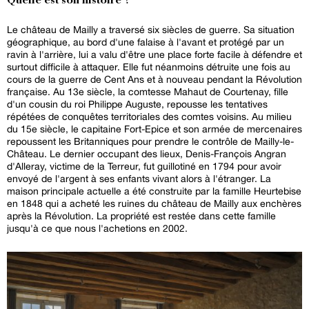
Quelle est son histoire ?
Le château de Mailly a traversé six siècles de guerre. Sa situation
géographique, au bord d'une falaise à l'avant et protégé par un
ravin à l'arrière, lui a valu d'être une place forte facile à défendre et
surtout difficile à attaquer. Elle fut néanmoins détruite une fois au
cours de la guerre de Cent Ans et à nouveau pendant la Révolution
française. Au 13e siècle, la comtesse Mahaut de Courtenay, fille
d'un cousin du roi Philippe Auguste, repousse les tentatives
répétées de conquêtes territoriales des comtes voisins. Au milieu
du 15e siècle, le capitaine Fort-Epice et son armée de mercenaires
repoussent les Britanniques pour prendre le contrôle de Mailly-le-
Château. Le dernier occupant des lieux, Denis-François Angran
d'Alleray, victime de la Terreur, fut guillotiné en 1794 pour avoir
envoyé de l'argent à ses enfants vivant alors à l'étranger. La
maison principale actuelle a été construite par la famille Heurtebise
en 1848 qui a acheté les ruines du château de Mailly aux enchères
après la Révolution. La propriété est restée dans cette famille
jusqu'à ce que nous l'achetions en 2002.