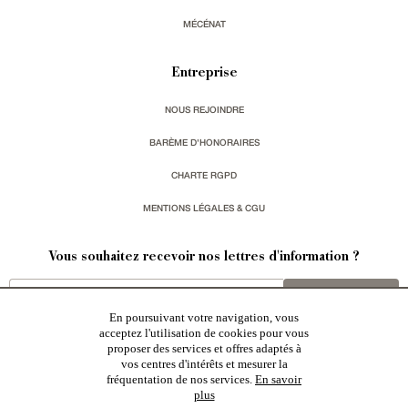
MÉCÉNAT
Entreprise
NOUS REJOINDRE
BARÈME D'HONORAIRES
CHARTE RGPD
MENTIONS LÉGALES & CGU
Vous souhaitez recevoir nos lettres d'information ?
s'inscrire
En poursuivant votre navigation, vous
acceptez l'utilisation de cookies pour vous
proposer des services et offres adaptés à
vos centres d'intérêts et mesurer la
fréquentation de nos services.
En savoir
plus
Patrice Besse est une agence immobilière basée à Paris, ayant créé un réseau national spécialisé