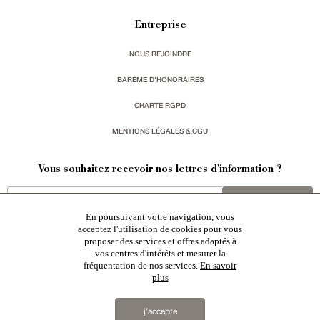
Entreprise
NOUS REJOINDRE
BARÈME D'HONORAIRES
CHARTE RGPD
MENTIONS LÉGALES & CGU
Vous souhaitez recevoir nos lettres d'information ?
s'inscrire
En poursuivant votre navigation, vous
acceptez l'utilisation de cookies pour vous
proposer des services et offres adaptés à
vos centres d'intérêts et mesurer la
fréquentation de nos services.
En savoir
plus
Patrice Besse est une agence immobilière basée à Paris, ayant créé un réseau national spécialisé
dans la vente de bâtiments de caractère:
châteaux
,
manoirs
,
demeures & maisons
,
hôtels particuliers
,
maisons en ville
,
appartements
,
Architecture du 20ème S.
,
monuments historiques
,
édifices religieux
,
chasses
,
ruines
,
moulins
,
mas & corps de ferme
,
maisons de village
,
chalets
,
bastides
,
domaines viticoles
,
j’accepte
propriétés équestres
,
forêts et terres agricoles
,
biens avec vue sur mer
,
patrimoine industriel
sélectionnés