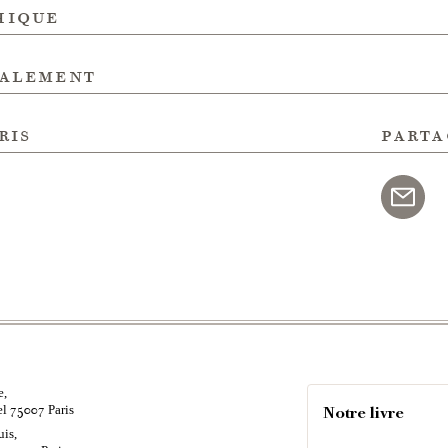
hique
galement
ris
parta
e,
el
Paris
75007
Notre livre
uis,