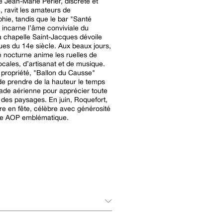
e Jean-Marie Périer, discrète et
e, ravit les amateurs de
hie, tandis que le bar "Santé
incarne l’âme conviviale du
La chapelle Saint-Jacques dévoile
ues du 14e siècle. Aux beaux jours,
 nocturne anime les ruelles de
ocales, d’artisanat et de musique.
 propriété, "Ballon du Causse"
e prendre de la hauteur le temps
ade aérienne pour apprécier toute
 des paysages. En juin, Roquefort,
oire en fête, célèbre avec générosité
ge AOP emblématique.