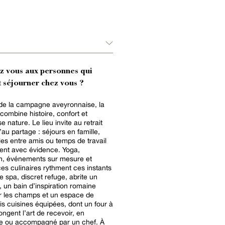
ez vous aux personnes qui
 séjourner chez vous ?
de la campagne aveyronnaise, la
 combine histoire, confort et
 nature. Le lieu invite au retrait
’au partage : séjours en famille,
lles entre amis ou temps de travail
ient avec évidence. Yoga,
n, événements sur mesure et
es culinaires rythment ces instants
e spa, discret refuge, abrite un
un bain d’inspiration romaine
r les champs et un espace de
ois cuisines équipées, dont un four à
ongent l’art de recevoir, en
e ou accompagné par un chef. À