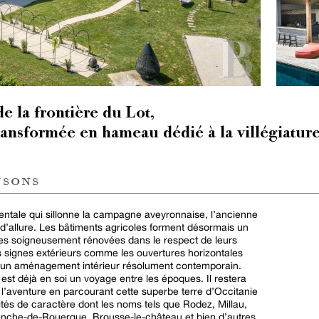
e la frontière du Lot,
ansformée en hameau dédié à la villégiatur
nsons
mentale qui sillonne la campagne aveyronnaise, l’ancienne
d’allure. Les bâtiments agricoles forment désormais un
es soigneusement rénovées dans le respect de leurs
es signes extérieurs comme les ouvertures horizontales
r un aménagement intérieur résolument contemporain.
est déjà en soi un voyage entre les époques. Il restera
l’aventure en parcourant cette superbe terre d’Occitanie
cités de caractère dont les noms tels que Rodez, Millau,
ranche-de-Rouergue, Brousse-le-château et bien d’autres