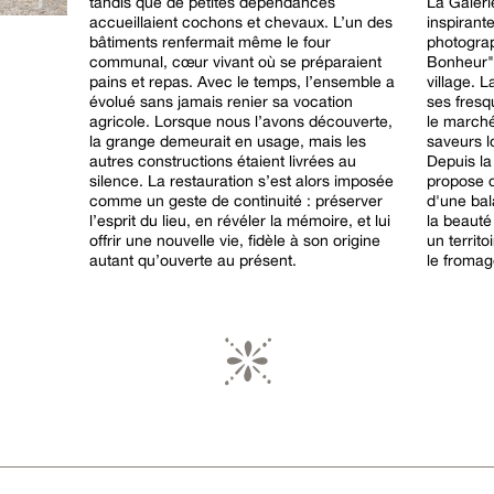
tandis que de petites dépendances
La Galeri
accueillaient cochons et chevaux. L’un des
inspirant
bâtiments renfermait même le four
photograp
communal, cœur vivant où se préparaient
Bonheur" 
pains et repas. Avec le temps, l’ensemble a
village. 
évolué sans jamais renier sa vocation
ses fresq
agricole. Lorsque nous l’avons découverte,
le marché
la grange demeurait en usage, mais les
saveurs l
autres constructions étaient livrées au
Depuis la
silence. La restauration s’est alors imposée
propose d
comme un geste de continuité : préserver
d'une bal
l’esprit du lieu, en révéler la mémoire, et lui
la beauté
offrir une nouvelle vie, fidèle à son origine
un territ
autant qu’ouverte au présent.
le froma