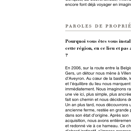
encore font déjà voyager en imagin
paroles de proprié
Pourquoi vous êtes vous instal
cette région, en ce lieu et pas 
?
En 2006, sur la route entre la Belgi
Gers, un détour nous mène à Ville
d’Aveyron. Au cœur de la bastide, 
et l’équilibre du lieu nous marquent
immédiatement. Nous imaginons r
une vie ici, plus simple, plus ancrée
fait son chemin et nous décidons de
Un an plus tard, nous découvrons 
ancienne ferme, restée en grande p
dans son état d’origine. Après son
acquisition, nous avons entièremen
et redonné vie à ce hameau. Ce ch
d’abord instinctif, s’impose progre