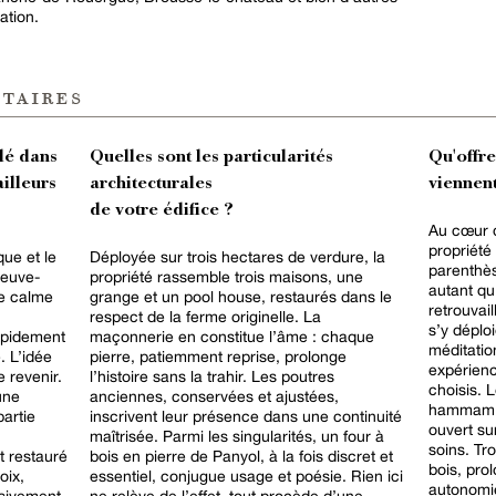
ation.
taires
lé dans
Quelles sont les particularités
Qu'offr
ailleurs
architecturales
viennent
de votre édifice ?
Au cœur 
propriété
que et le
Déployée sur trois hectares de verdure, la
parenthèse
neuve-
propriété rassemble trois maisons, une
autant qu
le calme
grange et un pool house, restaurés dans le
retrouvai
respect de la ferme originelle. La
s’y déplo
apidement
maçonnerie en constitue l’âme : chaque
méditatio
. L’idée
pierre, patiemment reprise, prolonge
expérienc
 revenir.
l’histoire sans la trahir. Les poutres
choisis. L
une
anciennes, conservées et ajustées,
hammam, 
artie
inscrivent leur présence dans une continuité
ouvert su
maîtrisée. Parmi les singularités, un four à
soins. Tr
t restauré
bois en pierre de Panyol, à la fois discret et
bois, prol
oix,
essentiel, conjugue usage et poésie. Rien ici
autonomi
ssivement
ne relève de l’effet, tout procède d’une