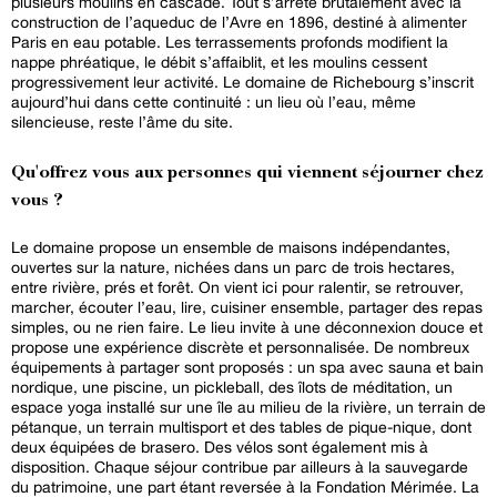
plusieurs moulins en cascade. Tout s’arrête brutalement avec la
construction de l’aqueduc de l’Avre en 1896, destiné à alimenter
Paris en eau potable. Les terrassements profonds modifient la
nappe phréatique, le débit s’affaiblit, et les moulins cessent
progressivement leur activité. Le domaine de Richebourg s’inscrit
aujourd’hui dans cette continuité : un lieu où l’eau, même
silencieuse, reste l’âme du site.
Qu'offrez vous aux personnes qui viennent séjourner chez
vous ?
Le domaine propose un ensemble de maisons indépendantes,
ouvertes sur la nature, nichées dans un parc de trois hectares,
entre rivière, prés et forêt. On vient ici pour ralentir, se retrouver,
marcher, écouter l’eau, lire, cuisiner ensemble, partager des repas
simples, ou ne rien faire. Le lieu invite à une déconnexion douce et
propose une expérience discrète et personnalisée. De nombreux
équipements à partager sont proposés : un spa avec sauna et bain
nordique, une piscine, un pickleball, des îlots de méditation, un
espace yoga installé sur une île au milieu de la rivière, un terrain de
pétanque, un terrain multisport et des tables de pique-nique, dont
deux équipées de brasero. Des vélos sont également mis à
disposition. Chaque séjour contribue par ailleurs à la sauvegarde
du patrimoine, une part étant reversée à la Fondation Mérimée. La