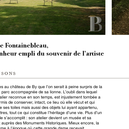
 de Fontainebleau,
nheur empli du souvenir de l’artiste
nsons
s au château de By que l’on serait à peine surpris de la
u parc accompagnée de sa lionne. L’oubli dans lequel
malier reconnue en son temps, est injustement tombée a
rmis de conserver, intact, ce lieu où elle vécut et qui
 ses toiles mais aussi des objets lui ayant appartenu,
es, tout ce qui constitue l’héritage d’une vie. Plus d’un
cle s’accomplit : son atelier devient un musée et sa
 auprès des Monuments Historiques. Mieux encore, la
omme à l’époque où cette grande dame recevait