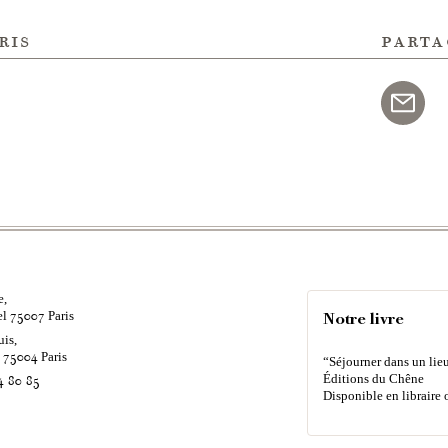
ris
parta
e,
el
Paris
75007
Notre livre
uis,
é
Paris
75004
“Séjourner dans un lieu
Éditions du Chêne
4 80 85
Disponible en libraire 