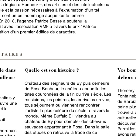
 la légion d’Honneur –, des artistes et des intellectuels ou
gie et la passion nécessaires à l’exhumation d’un tel
ager sont un bel hommage auquel cette femme
 En 2018, l'agence Patrice Besse a soutenu la
t avec l'association VMF à travers le prix "Patrice
ion d'un premier édifice de caractère.
taires
lé dans
Quelle est son histoire ?
Vos bon
ailleurs
dehors d
Château des seigneurs de By puis demeure
de Rosa Bonheur, le château accueille les
Thomery e
têtes couronnées de la fin du 19e siècle. Les
Fontaineb
aitais y
musiciens, les peintres, les écrivains en vue,
de Barbiz
œuvre une
tous séjournent ou viennent rencontrer
peine plu
et la
l'artiste la plus célèbre du siècle à travers le
trouvera 
monde. Même Buffalo Bill viendra au
culturelle
ait
château de By pour dompter des chevaux
découvert
sauvages appartenant à Rosa. Dans la salle
Parmi les
cherchais
des études on retrouve la trace de ce
avons retr
8e siècle