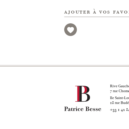
ajouter à vos favo
Rive Gauch
rue Chom
7
Ile Saint-Lo
rue Bud
18
+33 1 42 8