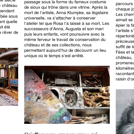
passage sous la forme du fameux costume
parcours
le château
de sioux qui trône dans une vitrine. Après la
chaque jo
pendant
mort de l'artiste, Anna Klumpke, sa légataire
Les chemi
ombée sous
universelle, va s'attacher à conserver
aimait se
ant quelle
l'atelier tel que Rosa l'a laissé à sa mort. Les
épier la 
it été
successeurs d'Anna, Augusta et son mari
l'artiste 
e rêver de
puis leurs enfants, vont poursuivre avec la
répertori
même ferveur le travail de conservation du
précieuse
château et de ses collections, nous
suffit de
permettant aujourd'hui de découvrir un lieu
Fées et l
unique où le temps s'est arrêté.
château, 
promeneu
kilomètre
racontant
raisin d'