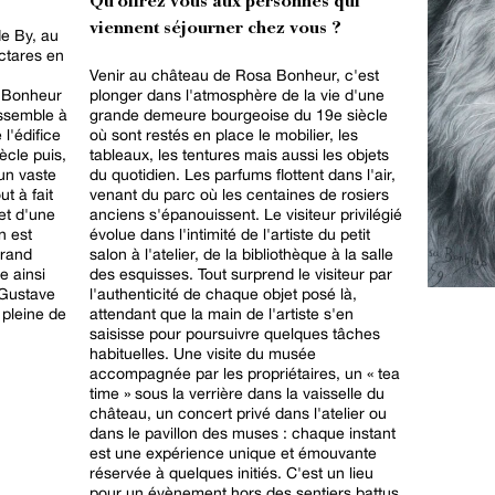
Qu'offrez vous aux personnes qui
viennent séjourner chez vous ?
e By, au
ectares en
Venir au château de Rosa Bonheur, c'est
a Bonheur
plonger dans l'atmosphère de la vie d'une
essemble à
grande demeure bourgeoise du 19e siècle
l'édifice
où sont restés en place le mobilier, les
ècle puis,
tableaux, les tentures mais aussi les objets
un vaste
du quotidien. Les parfums flottent dans l'air,
t à fait
venant du parc où les centaines de rosiers
et d'une
anciens s'épanouissent. Le visiteur privilégié
n est
évolue dans l'intimité de l'artiste du petit
grand
salon à l'atelier, de la bibliothèque à la salle
le ainsi
des esquisses. Tout surprend le visiteur par
 Gustave
l'authenticité de chaque objet posé là,
 pleine de
attendant que la main de l'artiste s'en
saisisse pour poursuivre quelques tâches
habituelles. Une visite du musée
accompagnée par les propriétaires, un « tea
time » sous la verrière dans la vaisselle du
château, un concert privé dans l'atelier ou
dans le pavillon des muses : chaque instant
est une expérience unique et émouvante
réservée à quelques initiés. C'est un lieu
pour un évènement hors des sentiers battus,