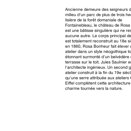
Ancienne demeure des seigneurs d
milieu d'un parc de plus de trois h
lisière de la forêt domaniale de
Fontainebleau, le château de Ros
est une bâtisse singulière qui ne r
aucune autre. Le corps principal de 
est totalement reconstruit au 18e si
en 1860, Rosa Bonheur fait élever 
atelier dans un style néogothique tou
étonnant surmonté d'un belvédère 
terrasse sur le toit. Jules Saulnier e
l'architecte ingénieux. Un second 
atelier construit à la fin du 19e sièc
qu'une serre attribuée aux ateliers
Eiffel complètent cette architecture
charme tournée vers la nature.