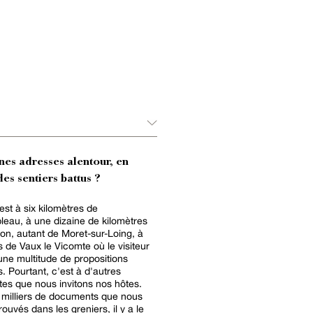
nes adresses alentour, en
es sentiers battus ?
st à six kilomètres de
leau, à une dizaine de kilomètres
on, autant de Moret-sur-Loing, à
s de Vaux le Vicomte où le visiteur
une multitude de propositions
s. Pourtant, c'est à d'autres
es que nous invitons nos hôtes.
 milliers de documents que nous
ouvés dans les greniers, il y a le