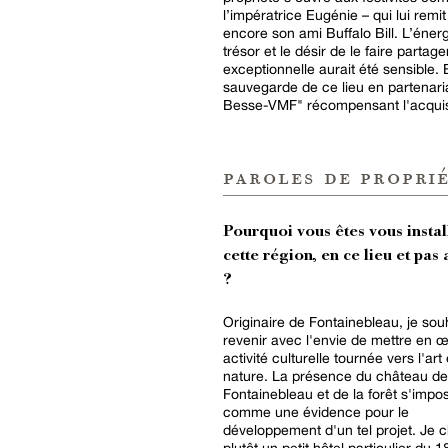
l’impératrice Eugénie – qui lui remit
encore son ami Buffalo Bill. L’éner
trésor et le désir de le faire part
exceptionnelle aurait été sensible.
sauvegarde de ce lieu en partenaria
Besse-VMF" récompensant l'acquisit
paroles de proprié
Pourquoi vous êtes vous instal
cette région, en ce lieu et pas 
?
Originaire de Fontainebleau, je souh
revenir avec l'envie de mettre en 
activité culturelle tournée vers l'art 
nature. La présence du château de
Fontainebleau et de la forêt s'impos
comme une évidence pour le
développement d'un tel projet. Je 
plutôt un petit hôtel particulier du 1