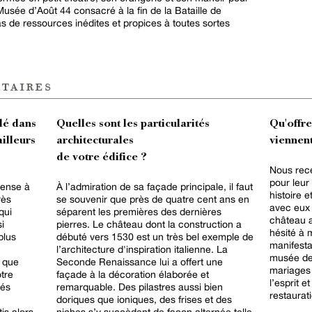
usée d’Août 44 consacré à la fin de la Bataille de
s de ressources inédites et propices à toutes sortes
taires
lé dans
Quelles sont les particularités
Qu'offr
ailleurs
architecturales
viennent
de votre édifice ?
Nous rec
pour leur
pense à
À l’admiration de sa façade principale, il faut
histoire 
rès
se souvenir que près de quatre cent ans en
avec eux e
qui
séparent les premières des dernières
château 
i
pierres. Le château dont la construction a
hésité à 
plus
débuté vers 1530 est un très bel exemple de
manifesta
l’architecture d'inspiration italienne. La
musée de 
i que
Seconde Renaissance lui a offert une
mariages 
tre
façade à la décoration élaborée et
l’esprit e
bés
remarquable. Des pilastres aussi bien
restaurat
doriques que ioniques, des frises et des
is alors
niches s’y succèdent de façon alternée telle