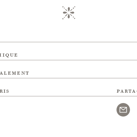
hique
galement
ris
parta