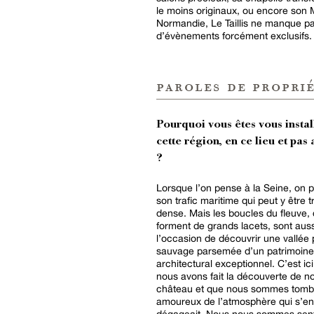
le moins originaux, ou encore son M
Normandie, Le Taillis ne manque pa
d’évènements forcément exclusifs.
paroles de proprié
Pourquoi vous êtes vous instal
cette région, en ce lieu et pas 
?
Lorsque l’on pense à la Seine, on 
son trafic maritime qui peut y être t
dense. Mais les boucles du fleuve, 
forment de grands lacets, sont auss
l’occasion de découvrir une vallée 
sauvage parsemée d’un patrimoine
architectural exceptionnel. C’est ic
nous avons fait la découverte de no
château et que nous sommes tom
amoureux de l’atmosphère qui s’en
dégageait. Nous nous sommes sent