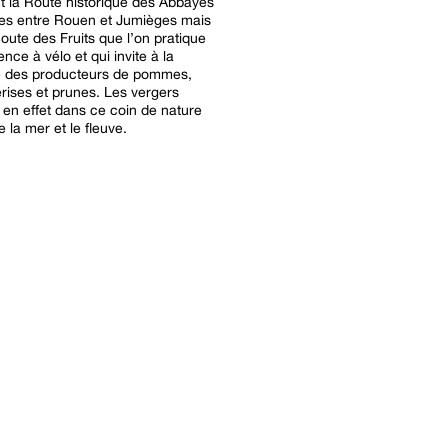
 la Route historique des Abbayes
s entre Rouen et Jumièges mais
Route des Fruits que l’on pratique
nce à vélo et qui invite à la
e des producteurs de pommes,
erises et prunes. Les vergers
en effet dans ce coin de nature
re la mer et le fleuve.