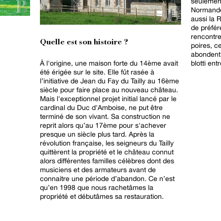
seulement
Normande
aussi la 
de préfére
rencontr
Quelle est son histoire ?
poires, c
abondent 
À l'origine, une maison forte du 14ème avait
blotti ent
été érigée sur le site. Elle fût rasée à
l’initiative de Jean du Fay du Tailly au 16ème
siècle pour faire place au nouveau château.
Mais l'exceptionnel projet initial lancé par le
cardinal du Duc d'Amboise, ne put être
terminé de son vivant. Sa construction ne
reprit alors qu’au 17ème pour s'achever
presque un siècle plus tard. Après la
révolution française, les seigneurs du Tailly
quittèrent la propriété et le château connut
alors différentes familles célèbres dont des
musiciens et des armateurs avant de
connaitre une période d’abandon. Ce n’est
qu’en 1998 que nous rachetâmes la
propriété et débutâmes sa restauration.