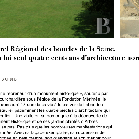
el Régional des boucles de la Seine,
 lui seul quatre cents ans d’architecture n
nsons
ne repreneur d'un monument historique », soutenu par
ourchardière sous l'égide de la Fondation Mérimée, le
 a consacré 18 ans de sa vie à le sauver de l’abandon
estaurer patiemment les quatre siècles d’architecture qui
attention. Une visite en sa compagnie à la découverte de
ent Historique et de ses jardins plantés d’Arbres
se pas. Pas plus que les nombreuses manifestations qui
l’année. Avec sa façade exemplaire, sa succession de
ormée en petit théâtre, son orangerie et son manoir pour