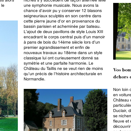
 le
une symphonie musicale. Nous avons la
chance d'avoir pu y conserver 12 blasons
seigneuriaux sculptés en son centre dans
cette pierre jaune d'or en provenance du
bassin parisien et acheminée par bateau.
L’ajout de deux pavillons de style Louis XIII
encadrant le corps central puis d’un manoir
à pans de bois du 14ème siècle lors d’un
premier agrandissement et enfin de
nouveaux travaux au 18ème dans un style
classique lui ont curieusement donné sa
symétrie et une parfaite harmonie. Le
Château du Taillis ne se veut rien de moins
Vos bon
qu’un précis de l'histoire architecturale en
dehors d
Normandie.
Non loin 
en voitur
Château d
particuliè
Duclair, 
se nichent
fleuve et
découvrir 