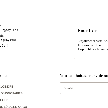
e,
el
Paris
75007
Notre livre
uis,
é
Paris
75004
“Séjourner dans un lieu
Éditions du Chêne
4 80 85
Disponible en libraire 
rise
Vous souhaitez recevoir nos
EJOINDRE
 D'HONORAIRES
 RGPD
NS LÉGALES & CGU