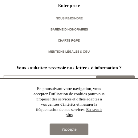
Entreprise
NOUS REJOINDRE
BARÈME D'HONORAIRES
CHARTE RGPD
MENTIONS LÉGALES & CGU
Vous souhaitez recevoir nos lettres d'information ?
s'inscrire
En poursuivant votre navigation, vous
acceptez l'utilisation de cookies pour vous
proposer des services et offres adaptés à
vos centres d'intérêts et mesurer la
fréquentation de nos services.
En savoir
plus
Patrice Besse est une agence immobilière basée à Paris, ayant créé un réseau national spécialisé
dans la vente de bâtiments de caractère:
châteaux
,
manoirs
,
demeures & maisons
,
hôtels particuliers
,
maisons en ville
,
appartements
,
Architecture du 20ème S.
,
monuments historiques
,
édifices religieux
,
chasses
,
ruines
,
moulins
,
mas & corps de ferme
,
maisons de village
,
chalets
,
bastides
,
domaines viticoles
,
j’accepte
propriétés équestres
,
forêts et terres agricoles
,
biens avec vue sur mer
,
patrimoine industriel
sélectionnés
par chacun de nos responsables régionaux enrichissent régulièrement nos offres.