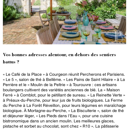
Vos bonnes adresses alentour, en dehors des sentiers
battus ?
« Le Café de la Place » à Courgeon réunit Percherons et Parisiens.
« Le 5 », salon de thé à Bellême. « Les Pains de Saint Hilaire » à La
Perrière et le « Moulin de la Peltrie » à Tourouvre : ces artisans
boulangers cultivent des variétés anciennes de blé. La « Maison
Ferré » à Comblot, pour le pétillant de sureau. « La Reinette Verte »
à Préaux-du-Perche, pour leur jus de fruits biologiques. La Ferme
du Perche à La Forêt Réveillon, pour leurs légumes en maraîchage
biologique. À Mortagne-au-Perche, « La Biscuiterie », salon de thé
et déjeuner léger, « Les Pieds dans l'Eau », pour une cuisine
bistronomique dans un ancien moulin. Les meilleures glaces,
pistache et sorbet au chocolat, sont chez « R10 ». La pâtisserie