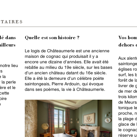
taires
lé dans
Quelle est son histoire ?
Vos bon
ailleurs
dehors d
Le logis de Châteaumerle est une ancienne
maison de cognac qui produisait il y a
Aux alen
encore une dizaine d'années. Elle avait été
saintonge
notre lieu
rebâtie au milieu du 19e siècle, sur les bases
églises r
es
d'un ancien château datant du 16e siècle.
surf, les
e la
Elle a été la demeure d'un célèbre poète
forêt de 
 la perle
saintongeais, Pierre Ardouin, qui évoque
livrer de 
ère et le
dans ses poèmes, la vie à Châteaumerle.
de mer de
 cette
trois kilo
oire
de Meurs
e
tonique l
proche, n
la plage 
glace de 
le cognac
réserve u