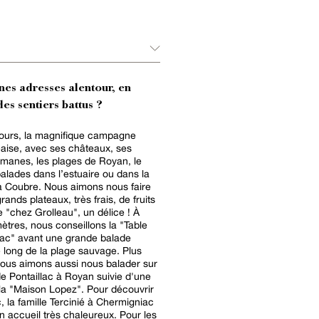
nes adresses alentour, en
es sentiers battus ?
tours, la magnifique campagne
aise, avec ses châteaux, ses
omanes, les plages de Royan, le
 balades dans l’estuaire ou dans la
la Coubre. Nous aimons nous faire
grands plateaux, très frais, de fruits
 "chez Grolleau", un délice ! À
mètres, nous conseillons la "Table
ac" avant une grande balade
e long de la plage sauvage. Plus
ous aimons aussi nous balader sur
de Pontaillac à Royan suivie d'une
la "Maison Lopez". Pour découvrir
, la famille Tercinié à Chermigniac
n accueil très chaleureux. Pour les