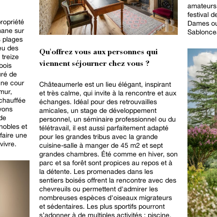
amateurs
festival 
ropriété
Dames ou 
mane sur
Sablonce
s plages
eu des
Qu'offrez vous aux personnes qui
treize
viennent séjourner chez vous ?
bois
uré de
une cour
Châteaumerle est un lieu élégant, inspirant
 mur,
et très calme, qui invite à la rencontre et aux
 chauffée
échanges. Idéal pour des retrouvailles
avons
amicales, un stage de développement
de
personnel, un séminaire professionnel ou du
nobles et
télétravail, il est aussi parfaitement adapté
 faire une
pour les grandes tribus avec la grande
vivre.
cuisine-salle à manger de 45 m2 et sept
grandes chambres. Été comme en hiver, son
parc et sa forêt sont propices au repos et à
la détente. Les promenades dans les
sentiers boisés offrent la rencontre avec des
chevreuils ou permettent d'admirer les
nombreuses espèces d'oiseaux migrateurs
et sédentaires. Les plus sportifs pourront
s’adonner à de multiples activités : piscine,