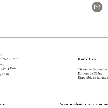
e,
el
Paris
75007
Notre livre
uis,
é
Paris
75004
“Séjourner dans un lieu
Éditions du Chêne
4 80 85
Disponible en libraire 
rise
Vous souhaitez recevoir nos