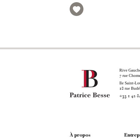
Rive Gauch
rue Chom
7
Ile Saint-Lo
rue Bud
18
+33 1 42 8
À propos
Entrep