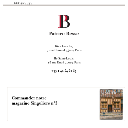
ref 407597
Rive Gauche,
rue Chomel
Paris
7
75007
Ile Saint-Louis,
rue Budé
Paris
18
75004
+33 1 42 84 80 85
Commander notre
magazine Singuliers n°3