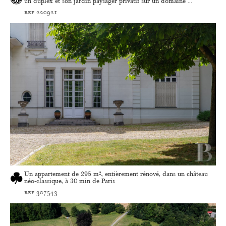
un duplex et son jardin paysager privatif sur un domaine ...
ref 220921
Un appartement de 295 m², entièrement rénové, dans un château
néo-classique, à 30 min de Paris
ref 307543