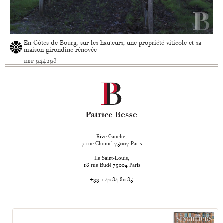
En Côtes de Bourg, sur les hauteurs, une propriété viticole et sa
maison girondine rénovée
ref 944298
Rive Gauche,
rue Chomel
Paris
7
75007
Ile Saint-Louis,
rue Budé
Paris
18
75004
+33 1 42 84 80 85