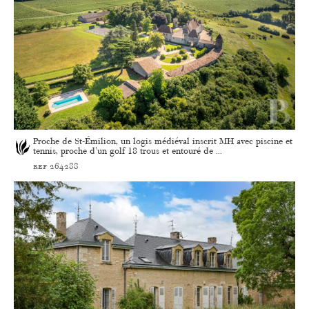
Proche de St-Émilion, un logis médiéval inscrit MH avec piscine et
tennis, proche d'un golf 18 trous et entouré de ...
ref 264288