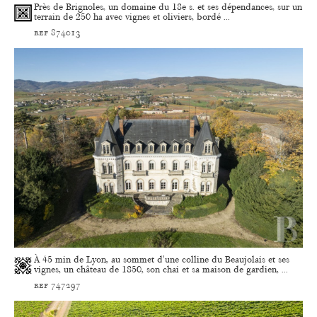
Près de Brignoles, un domaine du 18e s. et ses dépendances, sur un
terrain de 250 ha avec vignes et oliviers, bordé ...
ref 874013
À 45 min de Lyon, au sommet d'une colline du Beaujolais et ses
vignes, un château de 1850, son chai et sa maison de gardien, ...
ref 747297