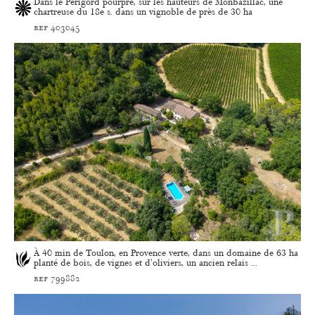
Dans le Périgord pourpre, sur les hauteurs de Monbazillac, une
chartreuse du 18e s. dans un vignoble de près de 30 ha
ref 403045
À 40 min de Toulon, en Provence verte, dans un domaine de 63 ha
planté de bois, de vignes et d'oliviers, un ancien relais ...
ref 799882