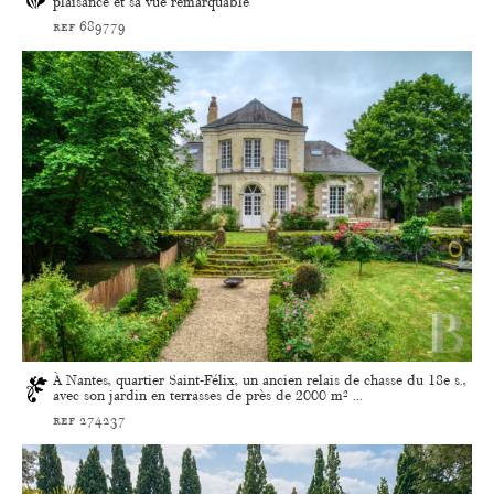
plaisance et sa vue remarquable
ref 689779
À Nantes, quartier Saint-Félix, un ancien relais de chasse du 18e s.,
avec son jardin en terrasses de près de 2000 m² ...
ref 274237