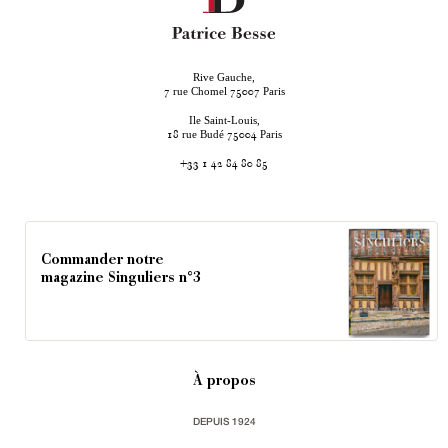
Rive Gauche,
rue Chomel
Paris
7
75007
Ile Saint-Louis,
rue Budé
Paris
18
75004
+33 1 42 84 80 85
Commander notre
magazine Singuliers n°3
À propos
DEPUIS 1924