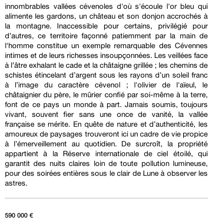
innombrables vallées cévenoles d'où s'écoule l'or bleu qui
alimente les gardons, un château et son donjon accrochés à
la montagne. Inaccessible pour certains, privilégié pour
d’autres, ce territoire façonné patiemment par la main de
l'homme constitue un exemple remarquable des Cévennes
intimes et de leurs richesses insoupçonnées. Les veillées face
à l’âtre exhalant le cade et la châtaigne grillée ; les chemins de
schistes étincelant d’argent sous les rayons d’un soleil franc
à l’image du caractère cévenol ; l'olivier de l'aïeul, le
châtaignier du père, le mûrier confié par soi-même à la terre,
font de ce pays un monde à part. Jamais soumis, toujours
vivant, souvent fier sans une once de vanité, la vallée
française se mérite. En quête de nature et d’authenticité, les
amoureux de paysages trouveront ici un cadre de vie propice
à l’émerveillement au quotidien. De surcroît, la propriété
appartient à la Réserve internationale de ciel étoilé, qui
garantit des nuits claires loin de toute pollution lumineuse,
pour des soirées entières sous le clair de Lune à observer les
astres.
590 000 €