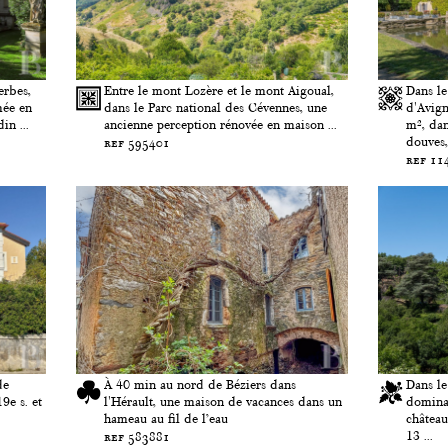
erbes,
Entre le mont Lozère et le mont Aigoual,
Dans le
mée en
dans le Parc national des Cévennes, une
d'Avign
in ...
ancienne perception rénovée en maison ...
m², dan
douves, 
ref 595401
ref 11
de
À 40 min au nord de Béziers dans
Dans le
9e s. et
l'Hérault, une maison de vacances dans un
dominan
hameau au fil de l’eau
château
13 ...
ref 583881