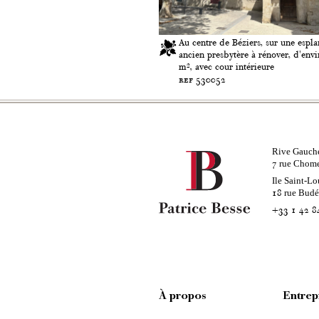
Au centre de Béziers, sur une espl
ancien presbytère à rénover, d'env
m², avec cour intérieure
ref 530052
Rive Gauch
rue Chom
7
Ile Saint-Lo
rue Bud
18
+33 1 42 8
À propos
Entrep