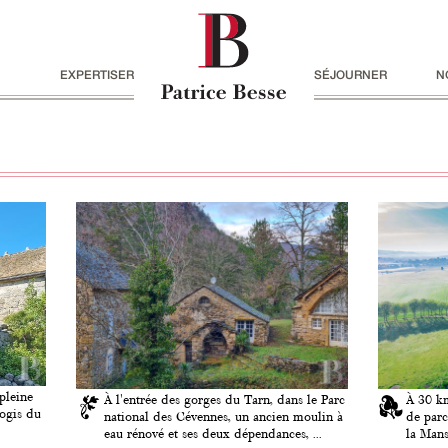
EXPERTISER
SÉJOURNER
N
pleine
À l'entrée des gorges du Tarn, dans le Parc
À 30 km
logis du
national des Cévennes, un ancien moulin à
de parc
eau rénové et ses deux dépendances, ...
la Mans