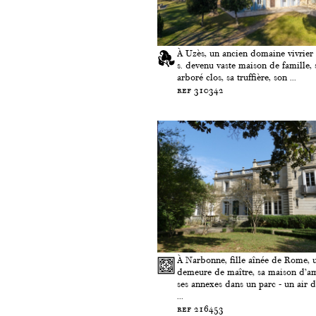
À Uzès, un ancien domaine vivrier
s. devenu vaste maison de famille, 
arboré clos, sa truffière, son ...
ref 310342
À Narbonne, fille aînée de Rome, 
demeure de maître, sa maison d’am
ses annexes dans un parc - un air 
...
ref 216453