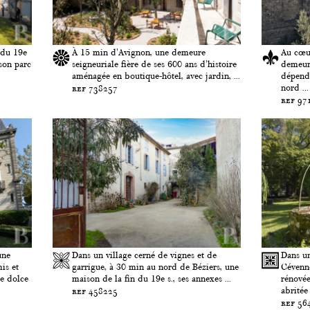
 du 19e
À 15 min d'Avignon, une demeure
Au cœur
son parc
seigneuriale fière de ses 600 ans d'histoire
demeur
aménagée en boutique-hôtel, avec jardin, ...
dépenda
nord ...
ref 738257
ref 97
une
Dans un village cerné de vignes et de
Dans un
is et
garrigue, à 30 min au nord de Béziers, une
Cévenn
de dolce
maison de la fin du 19e s., ses annexes ...
rénovée
abritée
ref 458225
ref 56