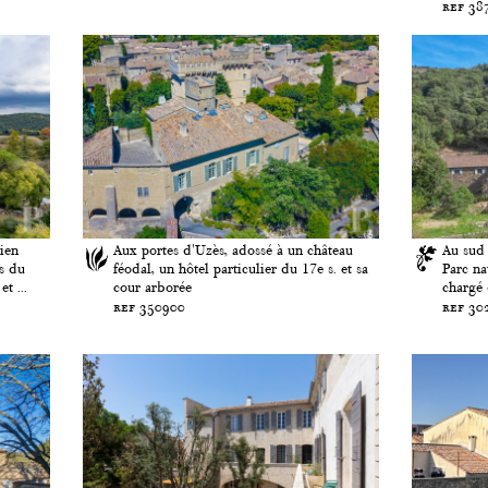
ref 38
ien
Aux portes d'Uzès, adossé à un château
Au sud 
s du
féodal, un hôtel particulier du 17e s. et sa
Parc na
t ...
cour arborée
chargé 
ref 350900
ref 30