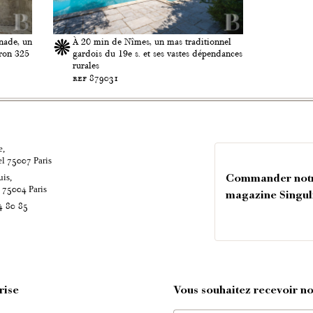
anade, un
À 20 min de Nîmes, un mas traditionnel
iron 325
gardois du 19e s. et ses vastes dépendances
rurales
ref 879031
e,
el
Paris
75007
uis,
Commander not
é
Paris
75004
magazine Singul
4 80 85
rise
Vous souhaitez recevoir nos