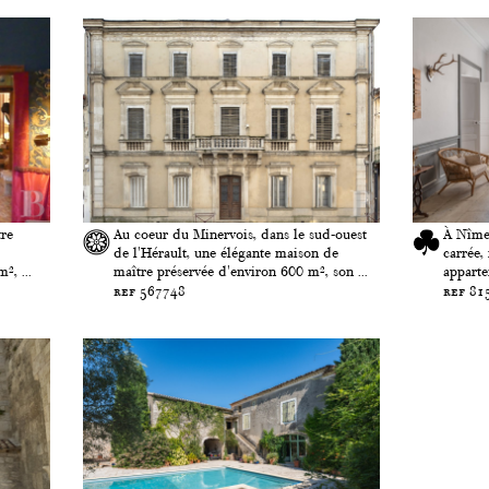
tre
Au coeur du Minervois, dans le sud-ouest
À Nîmes
de l'Hérault, une élégante maison de
carrée,
², ...
maître préservée d'environ 600 m², son ...
apparte
ref 567748
ref 81