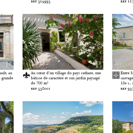
ref 504995
ref 11
ault, au
Au cœur d'un village du pays cathare, une
Entre M
e grande
bâtisse de caractère et son jardin paysagé
sauvage
de 700 m²
18e s., 
ref 538001
ref 93