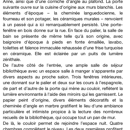
Anne, ainsi que d’une corniche d’angle au plafond. La porte
suivante ouvre sur la cuisine d’origine aux murs blanchis. Les
éléments d’époque – la cheminée languedocienne, le
fourneau et son potager, les céramiques murales – renvoient
à un passé qui a ici remarquablement persisté. Une porte-
fenêtre en bois donne sur la rue. En face du palier, la salle de
bain se présente de même telle qu'à son origine, avec
baignoire d'époque à pieds en fonte émaillée, lavabo,
toilettes et faïence immaculée rehaussée d’une frise turquoise
en céramique. Elle est éclairée par un puits de lumière
zénithale.
De l’autre côté de l'entrée, une ample salle de séjour
bibliothèque avec un espace salle à manger s'apparente par
divers aspects au proche salon. Trois fenêtres intérieures,
une donnant sur le palier et deux sur les cours à l’espagnole,
de part et d’autre de la porte qui mène au couloir, reflètent la
lumière environnante à l'aide des miroirs qui les garnissent. Le
papier peint d’origine, divers éléments décoratifs et la
cheminée d’angle en marbre gratifient le lieu d'une ambiance
particulière et intimiste propice à la lecture des nombreux
recueils de la bibliothèque, qui occupe tout un pan de mur.
De là, le couloir permet de rejoindre l’espace nuit. Quatre
chambres complètent le niveau. Les deux premières profitent