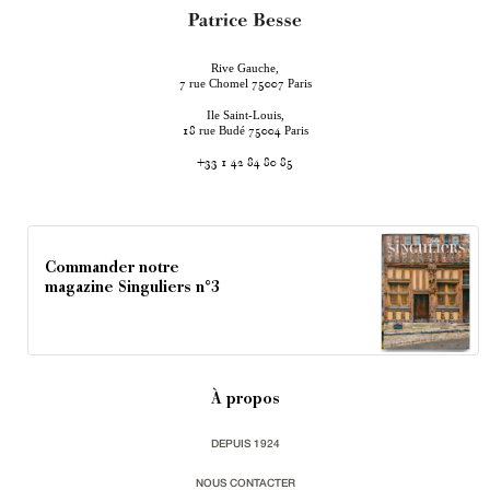
Rive Gauche,
rue Chomel
Paris
7
75007
Ile Saint-Louis,
rue Budé
Paris
18
75004
+33 1 42 84 80 85
Commander notre
magazine Singuliers n°3
À propos
DEPUIS 1924
NOUS CONTACTER