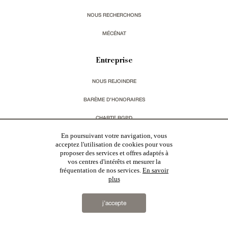
NOUS RECHERCHONS
MÉCÉNAT
Entreprise
NOUS REJOINDRE
BARÈME D'HONORAIRES
CHARTE RGPD
En poursuivant votre navigation, vous
MENTIONS LÉGALES & CGU
acceptez l'utilisation de cookies pour vous
proposer des services et offres adaptés à
vos centres d'intérêts et mesurer la
Vous souhaitez recevoir nos lettres d'information ?
fréquentation de nos services.
En savoir
plus
s'inscrire
j’accepte