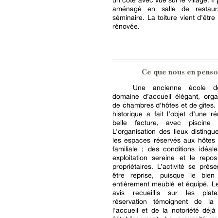
un côté avec vue sur le village. Il 
aménagé en salle de restau
séminaire. La toiture vient d'être
rénovée.
Ce que nous en penso
Une ancienne école d
domaine d’accueil élégant, orga
de chambres d’hôtes et de gîtes
historique a fait l’objet d’une r
belle facture, avec piscine 
L’organisation des lieux distingu
les espaces réservés aux hôtes 
familiale ; des conditions idéa
exploitation sereine et le repo
propriétaires. L’activité se prés
être reprise, puisque le bie
entièrement meublé et équipé. L
avis recueillis sur les plat
réservation témoignent de la
l’accueil et de la notoriété déj