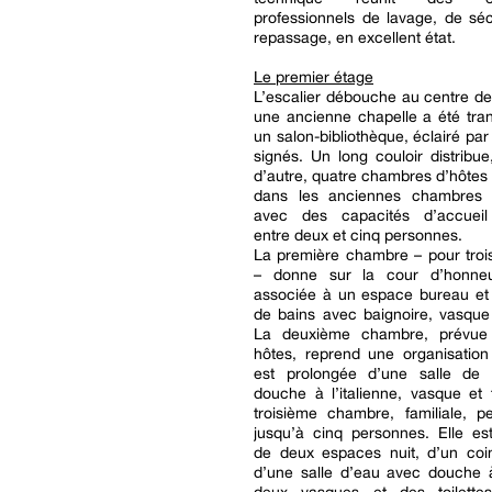
professionnels de lavage, de sé
repassage, en excellent état.
Le premier étage
L’escalier débouche au centre de l
une ancienne chapelle a été tra
un salon-bibliothèque, éclairé par 
signés. Un long couloir distribue
d’autre, quatre chambres d’hôte
dans les anciennes chambres 
avec des capacités d’accueil
entre deux et cinq personnes.
La première chambre – pour troi
– donne sur la cour d’honneu
associée à un espace bureau et 
de bains avec baignoire, vasque e
La deuxième chambre, prévue
hôtes, reprend une organisation 
est prolongée d’une salle de
douche à l’italienne, vasque et t
troisième chambre, familiale, p
jusqu’à cinq personnes. Elle e
de deux espaces nuit, d’un coi
d’une salle d’eau avec douche à 