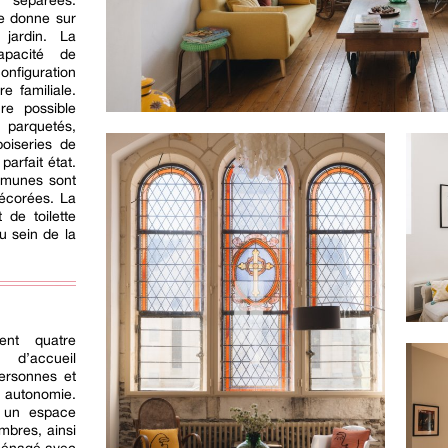
s séparées.
le donne sur
 jardin. La
apacité de
onfiguration
e familiale.
e possible
t parquetés,
boiseries de
arfait état.
mmunes sont
écorées. La
t de toilette
 sein de la
ent quatre
 d’accueil
ersonnes et
 autonomie.
 un espace
mbres, ainsi