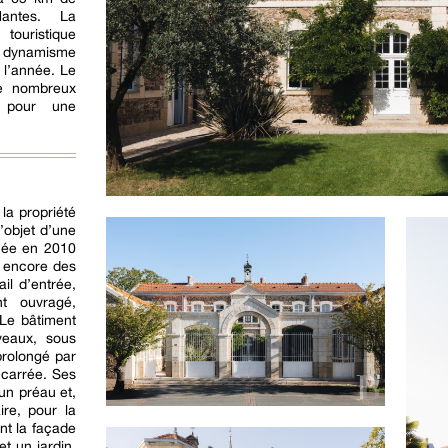
Nantes. La
touristique
n dynamisme
 l’année. Le
de nombreux
, pour une
 la propriété
l’objet d’une
cée en 2010
a encore des
il d’entrée,
nt ouvragé,
 Le bâtiment
veaux, sous
 prolongé par
 carrée. Ses
un préau et,
ire, pour la
nt la façade
t un jardin,