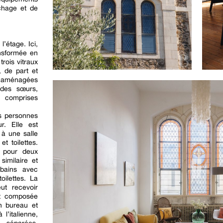
chage et de
’étage. Ici,
nsformée en
trois vitraux
, de part et
s aménagées
des sœurs,
 comprises
s personnes
r. Elle est
à une salle
t toilettes.
 pour deux
similaire et
 bains avec
oilettes. La
eut recevoir
st composée
n bureau et
l’italienne,