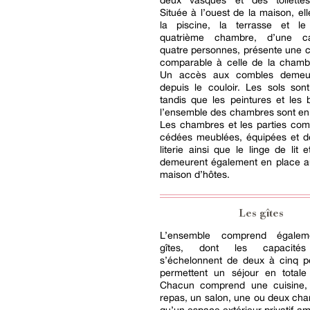
deux vasques et des toilette
Située à l’ouest de la maison, el
la piscine, la terrasse et le
quatrième chambre, d’une c
quatre personnes, présente une c
comparable à celle de la chambr
Un accès aux combles demeur
depuis le couloir. Les sols son
tandis que les peintures et les 
l’ensemble des chambres sont en p
Les chambres et les parties co
cédées meublées, équipées et d
literie ainsi que le linge de lit e
demeurent également en place au
maison d’hôtes.
Les gîtes
L’ensemble comprend égalem
gîtes, dont les capacités
s’échelonnent de deux à cinq p
permettent un séjour en totale
Chacun comprend une cuisine,
repas, un salon, une ou deux cha