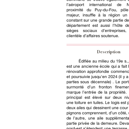
l’aéroport international de 
proximité du Puy-du-Fou, pôle 
majeur, insuffle à la région u
constant sur une grande partie de
département est aussi l’hôte 
sièges sociaux d’entreprises
clientèle d’affaires soutenue.
Description
Édifiée au milieu du 19e s.,
est une ancienne école qui a fait 
rénovation approfondie commen
et poursuivie jusqu'en 2024 (il y 
parties sous décennale) . Le porta
surmonté d’un fronton fineme
marque l’entrée de la propriété.
principal est élevé sur deux ni
une toiture en tuiles. Le logis est
deux ailes qui dessinent une cour
pignons comprennent, d’un côté, 
de l’autre, une aile supplémenta
partie privée de la demeure. Deva
nord-est s’étendent une terrasse e