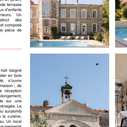
nde terrasse
eux d’enfants
rieurs. Un
stinct des
 est composé
te pièce de
 hall baigné
lier en bois
té, s’ouvre
 maison ; de
e réception
olongement,
te sur une
aménagée. Le
 au surplomb
 la cuisine,
u. Un local
uipements