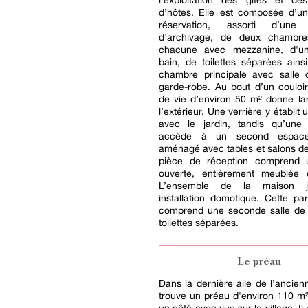
l’exploitation des gîtes et d
d’hôtes. Elle est composée d’u
réservation, assorti d’une
d’archivage, de deux chambre
chacune avec mezzanine, d'un
bain, de toilettes séparées ain
chambre principale avec salle 
garde-robe. Au bout d’un couloi
de vie d’environ 50 m² donne la
l’extérieur. Une verrière y établit u
avec le jardin, tandis qu’une 
accède à un second espace
aménagé avec tables et salons de
pièce de réception comprend 
ouverte, entièrement meublée 
L’ensemble de la maison j
installation domotique. Cette part
comprend une seconde salle de 
toilettes séparées.
Le préau
Dans la dernière aile de l’ancien
trouve un préau d'environ 110 m²