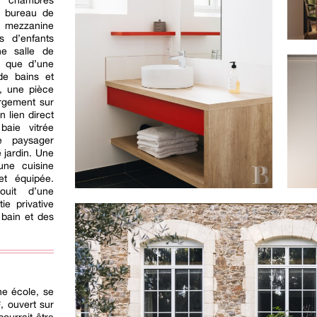
es chambres
n bureau de
 mezzanine
s d’enfants
e salle de
si que d’une
de bains et
r, une pièce
rgement sur
n lien direct
baie vitrée
 paysager
 jardin. Une
une cuisine
et équipée.
ouit d’une
ie privative
bain et des
ne école, se
, ouvert sur