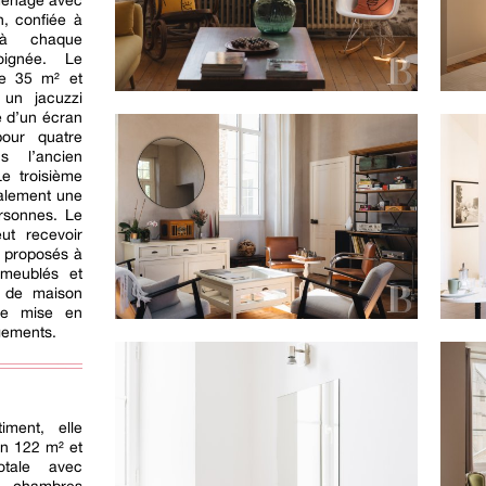
aménagé avec
n, confiée à
 à chaque
oignée. Le
de 35 m² et
un jacuzzi
e d’un écran
our quatre
s l’ancien
Le troisième
galement une
rsonnes. Le
ut recevoir
t proposés à
 meublés et
ge de maison
ne mise en
gements.
ment, elle
on 122 m² et
otale avec