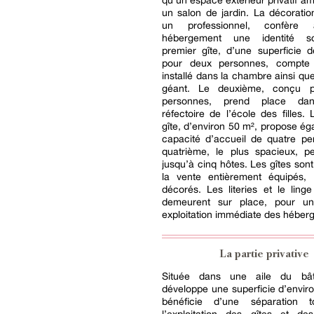
qu’un espace extérieur privatif 
un salon de jardin. La décoratio
un professionnel, confère
hébergement une identité s
premier gîte, d’une superficie 
pour deux personnes, compte 
installé dans la chambre ainsi qu
géant. Le deuxième, conçu p
personnes, prend place dan
réfectoire de l’école des filles. 
gîte, d’environ 50 m², propose é
capacité d’accueil de quatre pe
quatrième, le plus spacieux, pe
jusqu’à cinq hôtes. Les gîtes son
la vente entièrement équipés,
décorés. Les literies et le lin
demeurent sur place, pour u
exploitation immédiate des héber
La partie privative
Située dans une aile du bâti
développe une superficie d’envir
bénéficie d’une séparation t