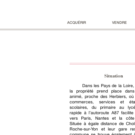
ACQUÉRIR
VENDRE
Situation
Dans les Pays de la Loire
la propriété prend place dans
animé, proche des Herbiers, où 
commerces, services et étab
scolaires, du primaire au lyc
rapide à l’autoroute A87 facilite 
vers Paris, Nantes et la côte 
Située à égale distance de Chol
Roche-sur-Yon et leur gare res
commune se trouve également 