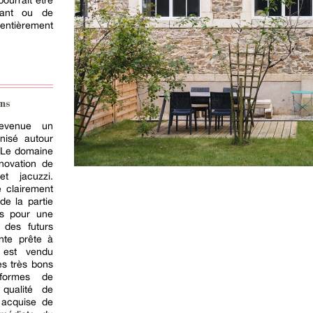
pourrait être
rant ou de
 entièrement
ns
evenue un
nisé autour
. Le domaine
énovation de
et jacuzzi.
e clairement
de la partie
les pour une
s des futurs
ente prête à
n est vendu
es très bons
eformes de
 qualité de
à acquise de