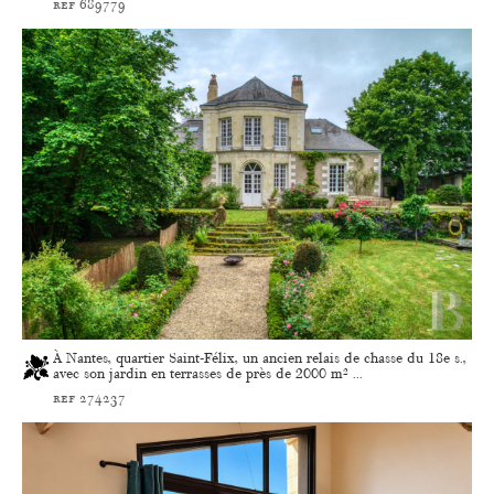
ref 689779
À Nantes, quartier Saint-Félix, un ancien relais de chasse du 18e s.,
avec son jardin en terrasses de près de 2000 m² ...
ref 274237