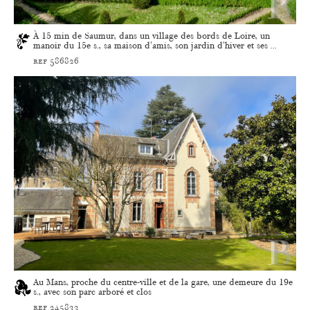
À 15 min de Saumur, dans un village des bords de Loire, un
manoir du 15e s., sa maison d'amis, son jardin d'hiver et ses ...
ref 586826
Au Mans, proche du centre-ville et de la gare, une demeure du 19e
s., avec son parc arboré et clos
ref 245833