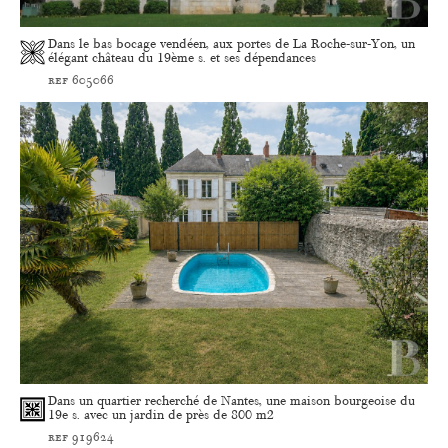
Dans le bas bocage vendéen, aux portes de La Roche-sur-Yon, un
élégant château du 19ème s. et ses dépendances
ref 605066
Dans un quartier recherché de Nantes, une maison bourgeoise du
19e s. avec un jardin de près de 800 m2
ref 919624