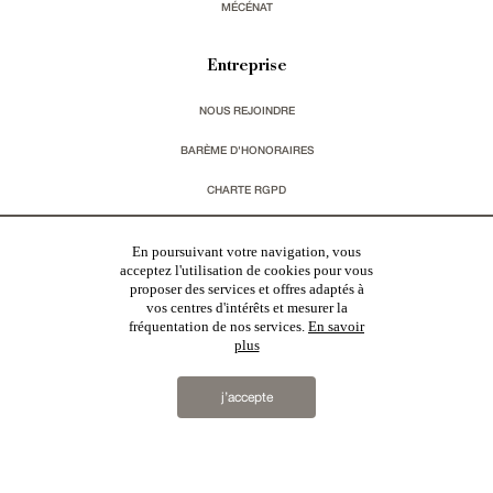
MÉCÉNAT
Entreprise
NOUS REJOINDRE
BARÈME D'HONORAIRES
CHARTE RGPD
MENTIONS LÉGALES & CGU
En poursuivant votre navigation, vous
acceptez l'utilisation de cookies pour vous
proposer des services et offres adaptés à
Vous souhaitez recevoir nos lettres d'information ?
vos centres d'intérêts et mesurer la
fréquentation de nos services.
En savoir
s'inscrire
plus
j’accepte
Patrice Besse
est une agence immobilière basée à Paris, ayant créé un réseau national spécialisé
dans la vente de bâtiments de caractère. Vente de
châteaux
,
manoirs
,
demeures & maisons
,
hôtels
particuliers
,
maisons en ville
,
appartements
,
Architecture du 20ème S.
,
monuments historiques
,
édifices