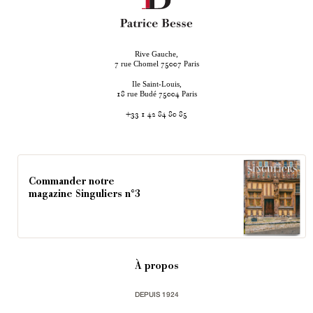
Rive Gauche,
rue Chomel
Paris
7
75007
Ile Saint-Louis,
rue Budé
Paris
18
75004
+33 1 42 84 80 85
Commander notre
magazine Singuliers n°3
À propos
DEPUIS 1924